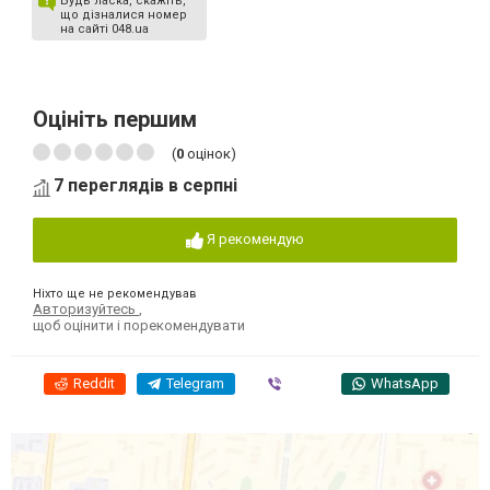
Будь ласка, скажіть,
що дізналися номер
на сайті 048.ua
Оцініть першим
(
0
оцінок)
7 переглядів в серпні
Я рекомендую
Ніхто ще не рекомендував
Авторизуйтесь
,
щоб оцінити і порекомендувати
Reddit
Telegram
Viber
WhatsApp