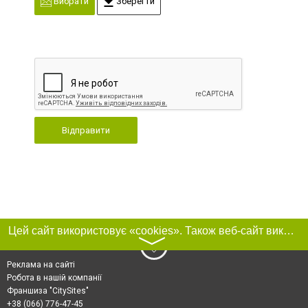
Вибрати
Зберегти
Відправити
Цей сайт використовує «cookies». Також веб-сайт використовує інтернет-сервіс для збору технічних даних стосовно відвідувачів з метою отримання маркетингової та статистичної інформації. Умови обробки даних відвідувачів сайту див.
〉
Реклама на сайті
Робота в нашій компанії
Франшиза "CitySites"
+38 (066) 776-47-45