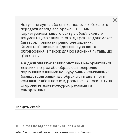
Відгук - це думка або оцінка людей, які бажають
передати досвід або враження іншим
користувачам нашого сайту з обов'язковою
аргументацією залишеного відгука. Це допоможе
багатьом прийняти правильне рішення.
Коментарі призначені для спілкування та
обговорення, а також для роз'яснення питань, що
цікавлять.
Не дозволяється:
використання ненормативної
лексики, погроз або образ; безпосереднє
порівняння з іншими конкуруючими компаніями;
безпідставні заяви, що ображають діяльність
компанії і / або її послуги; розміщення посилань на
сторонні інтернет-ресурси; реклама та
самореклама.
Введіть email:
Ваш e-mail не відображатиметься на сайті
або
Авторизуйтесь
для написання відгуку