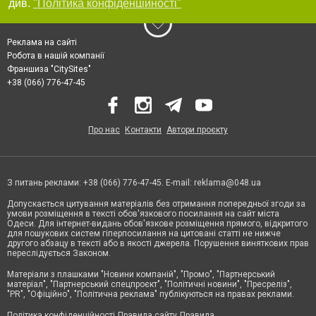
див.
"Політика конфіденційності"
Реклама на сайті
Робота в нашій компанії
Франшиза "CitySites"
+38 (066) 776-47-45
Про нас
Контакти
Автори проєкту
З питань реклами: +38 (066) 776-47-45. E-mail:
reklama@048.ua
Допускається цитування матеріалів без отримання попередньої згоди за
умови розміщення в тексті обов'язкового посилання на сайт міста
Одеси. Для інтернет-видань обов'язкове розміщення прямого, відкритого
для пошукових систем гіперпосилання на цитовані статті не нижче
другого абзацу в тексті або в якості джерела. Порушення виняткових прав
переслідується Законом.
Матеріали з плашками "Новини компаній", "Промо", "Партнерський
матеріал", "Партнерський спецпроєкт", "Політичні новини", "Пресреліз",
"PR", "Офіційно", "Політична реклама" публікуються на правах реклами.
Політика конфіденційності
Правила сайту
Правила