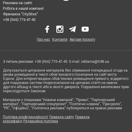
Реклама на сайті
Робота в нашій компанії
Франшиза "CitySites"
+38 (066) 776-47-45
Про нас
Контакти
Автори проєкту
З питань реклами: +38 (066) 776-47-45. E-mail:
reklama@048.ua
Допускається цитування матеріалів без отримання попередньої згоди за
умови розміщення в тексті обов'язкового посилання на сайт міста
Одеси. Для інтернет-видань обов'язкове розміщення прямого, відкритого
для пошукових систем гіперпосилання на цитовані статті не нижче
другого абзацу в тексті або в якості джерела. Порушення виняткових прав
переслідується Законом.
Матеріали з плашками "Новини компаній", "Промо", "Партнерський
матеріал", "Партнерський спецпроєкт", "Політичні новини", "Пресреліз",
"PR", "Офіційно", "Політична реклама" публікуються на правах реклами.
Політика конфіденційності
Правила сайту
Правила
класифайд
Редакційна політика