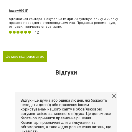
fawaw9921F
Адекватная контора. Покупал на камри 70 рулевую рейку и кнопку
правого переднего стеклоподъемника. Продавца рекомендую,
отправил запчасть оперативно.
12
Це моє підприємство
Відгуки
Відгук - це думка або оцінка людей, які бажають
передати досвід або враження іншим
користувачам нашого сайту з обов'язковою
аргументацією залишеного відгука. Це допоможе
багатьом прийняти правильне рішення.
Коментарі призначені для спілкування та
обговорення, а також для роз'яснення питань, що
цікавлять.