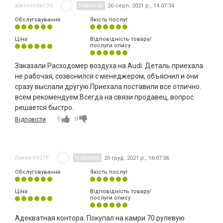
alexxander34
Новичок
26 серп. 2021 р., 14:07:34
Обслуговування
Якість послуг
Ціна
Відповідність товару/
послуги опису
Заказали Расходомер воздуха на Audi. Деталь приехала
не рабочая, созвонился с менеджером, объяснил и они
сразу выслали другую.Приехала поставили все отлично.
всем рекомендуем.Всегда на связи продавец, вопрос
решается быстро.
0
0
Відповісти
fawaw9921F
Новичок
20 груд. 2021 р., 16:07:06
Обслуговування
Якість послуг
Ціна
Відповідність товару/
послуги опису
Адекватная контора. Покупал на камри 70 рулевую