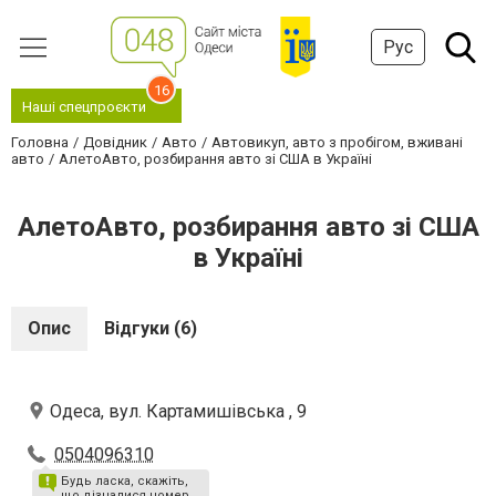
Рус
16
Наші спецпроєкти
Головна
Довідник
Авто
Автовикуп, авто з пробігом, вживані
авто
АлетоАвто, розбирання авто зі США в Україні
АлетоАвто, розбирання авто зі США
в Україні
Опис
Відгуки (6)
Одеса, вул. Картамишівська , 9
0504096310
Будь ласка, скажіть,
що дізналися номер