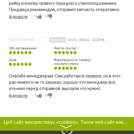
рейку и кнопку правого переднего стеклоподъемника.
Продавца рекомендую, отправил запчасть оперативно.
0
0
Відповісти
Vyacheslav342
Новичок
10 січ. 2022 р., 12:22:46
Обслуговування
Якість послуг
Ціна
Відповідність товару/
послуги опису
Спасибо менеджерам. Сам работаю в сервисе, но в этот
раз немного не то заказал, хорошо что менеджер всё
уточнил перед отправкой, выслали что нужно.
0
0
Відповісти
Цей сайт використовує «cookies». Також веб-сайт використовує інтернет-сервіс для збору технічних даних стосовно відвідувачів з метою отримання маркетингової та статистичної інформації. Умови обробки даних відвідувачів сайту див.
〉