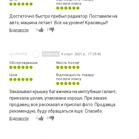
послуги опису
Достаточно быстро прибыл радиатор. Поставили на
авто, машина летает. Всё на уровне! Красавцы!!
0
0
Відповісти
yocihef68
Новичок
4 серп. 2021 р., 17:29:46
Обслуговування
Якість послуг
Ціна
Відповідність товару/
послуги опису
Заказывал крышку багажника на митсубиши галант,
приехала целая, упакована хорошо. При заказе
продавец всё рассказал и прислал фото. Продавца
рекомендую, буду обращаться ещё. Спасибо.
0
0
Відповісти