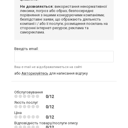
Не дозволяється:
використання ненормативної
лексики, погроз або образ; безпосереднє
порівняння з іншими конкуруючими компаніями;
безпідставні заяви, що ображають діяльність
компанії і / або її послуги; розміщення посилань на
сторонні інтернет-ресурси; реклама та
самореклама.
Введіть email:
Ваш e-mail не відображатиметься на сайті
або
Авторизуйтесь
для написання відгуку
Обслуговування
0/12
Якість послуг
0/12
Ціна
0/12
Відповідність товару/послуги опису
0/12