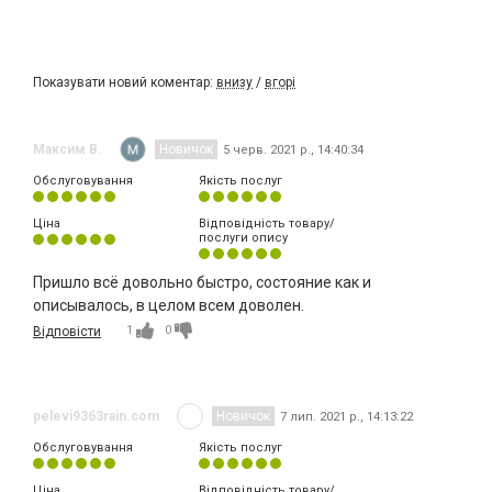
Показувати новий коментар:
внизу
/
вгорі
Максим В.
Новичок
5 черв. 2021 р., 14:40:34
Обслуговування
Якість послуг
Ціна
Відповідність товару/
послуги опису
Пришло всё довольно быстро, состояние как и
описывалось, в целом всем доволен.
1
0
Відповісти
pelevi9363rain.com
Новичок
7 лип. 2021 р., 14:13:22
Обслуговування
Якість послуг
Ціна
Відповідність товару/