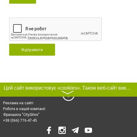
Відправити
Цей сайт використовує «cookies». Також веб-сайт використовує інтернет-сервіс для збору технічних даних стосовно відвідувачів з метою отримання маркетингової та статистичної інформації. Умови обробки даних відвідувачів сайту див.
〉
Реклама на сайті
Робота в нашій компанії
Франшиза "CitySites"
+38 (066) 776-47-45