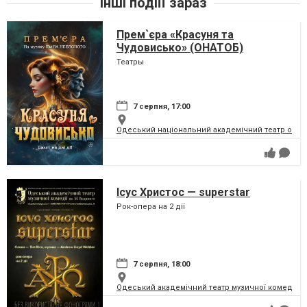
Інші подіїї зараз
Прем`єра «Красуня та
Чудовисько» (ОНАТОБ)
Театры
7 серпня, 17:00
Одеський національний академічний театр опери
Ісус Христос — superstar
Рок-опера на 2 дії
7 серпня, 18:00
Одеський академічний театр музичної комедії і