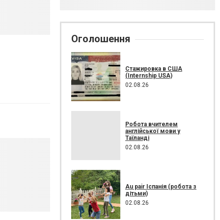
Оголошення
Стажировка в США
(Internship USA)
02.08.26
Робота вчителем
англійської мови у
Таїланді
02.08.26
Au pair Іспанія (робота з
дітьми)
02.08.26