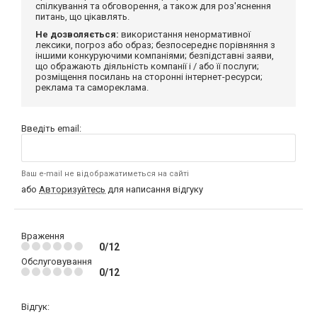
спілкування та обговорення, а також для роз'яснення
питань, що цікавлять.
Не дозволяється:
використання ненормативної
лексики, погроз або образ; безпосереднє порівняння з
іншими конкуруючими компаніями; безпідставні заяви,
що ображають діяльність компанії і / або її послуги;
розміщення посилань на сторонні інтернет-ресурси;
реклама та самореклама.
Введіть email:
Ваш e-mail не відображатиметься на сайті
або
Авторизуйтесь
для написання відгуку
Враження
0/12
Обслуговування
0/12
Відгук: