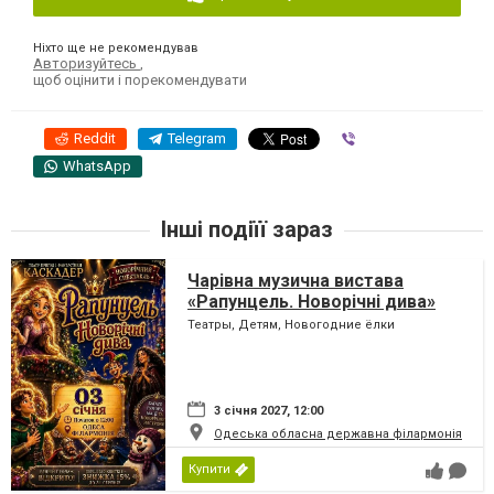
Ніхто ще не рекомендував
Авторизуйтесь
,
щоб оцінити і порекомендувати
Reddit
Telegram
Viber
WhatsApp
Інші подіїї зараз
Чарівна музична вистава
«Рапунцель. Новорічні дива»
Театры, Детям, Новогодние ёлки
3 січня 2027, 12:00
Одеська обласна державна філармонія
Купити