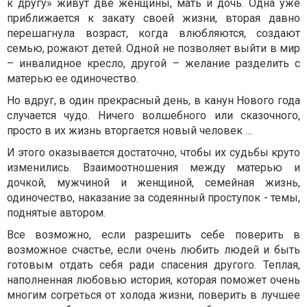
к другу» живут две женщины, мать и дочь. Одна уже
приближается к закату своей жизни, вторая давно
перешагнула возраст, когда влюбляются, создают
семью, рожают детей. Одной не позволяет выйти в мир
– инвалидное кресло, другой – желание разделить с
матерью ее одиночество.
Но вдруг, в один прекрасный день, в канун Нового года
случается чудо. Ничего волшебного или сказочного,
просто в их жизнь вторгается новый человек …
И этого оказывается достаточно, чтобы их судьбы круто
изменились. Взаимоотношения между матерью и
дочкой, мужчиной и женщиной, семейная жизнь,
одиночество, наказание за содеянный проступок - темы,
поднятые автором.
Все возможно, если разрешить себе поверить в
возможное счастье, если очень любить людей и быть
готовым отдать себя ради спасения другого. Теплая,
наполненная любовью история, которая поможет очень
многим согреться от холода жизни, поверить в лучшее