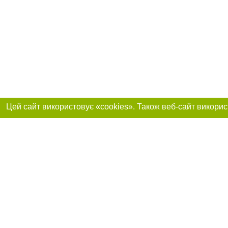
Реклама на сайті
Приєднуйтесь до 
Робота в нашій компанії
Франшиза "CitySites"
Про нас
Контакт
+38 (066) 776-47-45