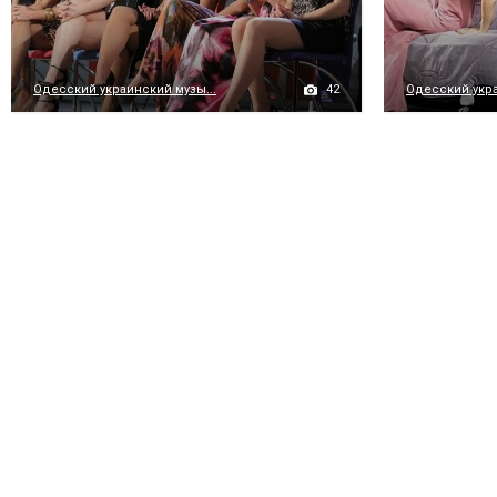
42
Одесский украинский музы...
Одесский укра