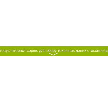
〉
нас :
и
Автори проєкту