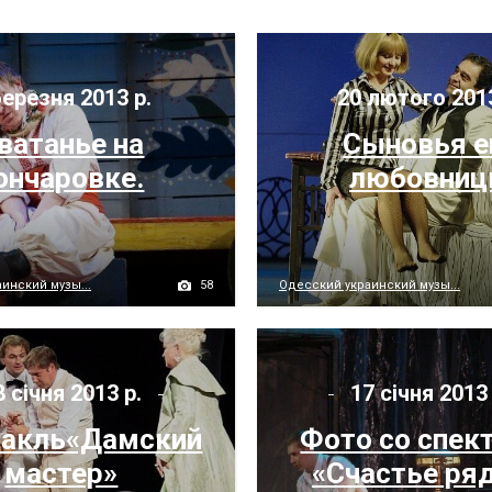
ерезня 2013 р.
20 лютого 201
ватанье на
Сыновья е
ончаровке.
любовни
58
инский музы...
Одесский украинский музы...
 січня 2013 р.
17 січня 2013
такль«Дамский
Фото со спек
мастер»
«Счастье ря