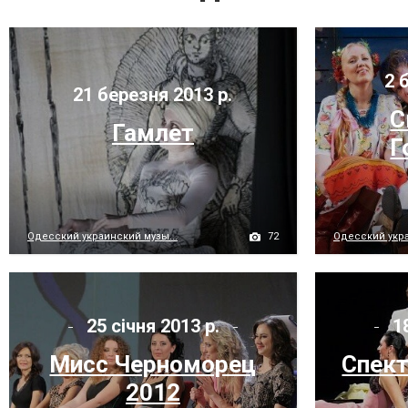
2 б
21 березня 2013 р.
С
Гамлет
Г
72
Одесский украинский музы...
Одесский укра
25 січня 2013 р.
18
Мисс Черноморец
Спек
2012