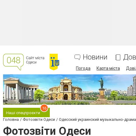
Новини
Дов
Погода
Карта міста
Дові
16
Наші спецпроєкти
Головна
Фотозвіти Одеси
Одесский украинский музыкально-драма
Фотозвіти Одеси