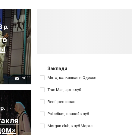
3 р.
го
цы
Заклади
Мята, кальянная в Одессе
78
True Man, арт клуб
Reef, ресторан
 р.
Palladium, ночной клуб
такля
Morgan club, клуб Морган
дом»