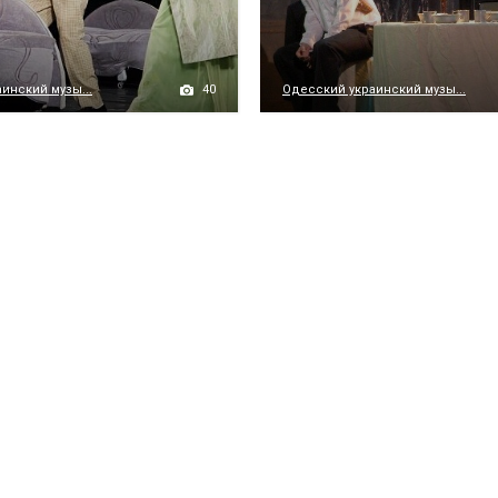
40
инский музы...
Одесский украинский музы...