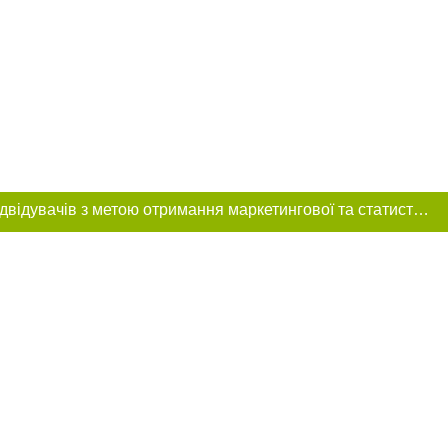
Цей сайт використовує «cookies». Також веб-сайт використовує інтернет-сервіс для збору технічних даних стосовно відвідувачів з метою отримання маркетингової та статистичної інформації. Умови обробки даних відвідувачів сайту див.