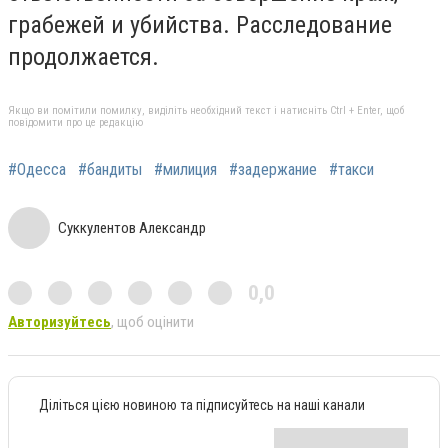
грабежей и убийства. Расследование
продолжается.
Якщо ви помітили помилку, виділіть необхідний текст і натисніть Ctrl + Enter, щоб
повідомити про це редакцію
#Одесса
#бандиты
#милиция
#задержание
#такси
Суккулентов Александр
0,0
Авторизуйтесь
, щоб оцінити
Діліться цією новиною та підписуйтесь на наші канали