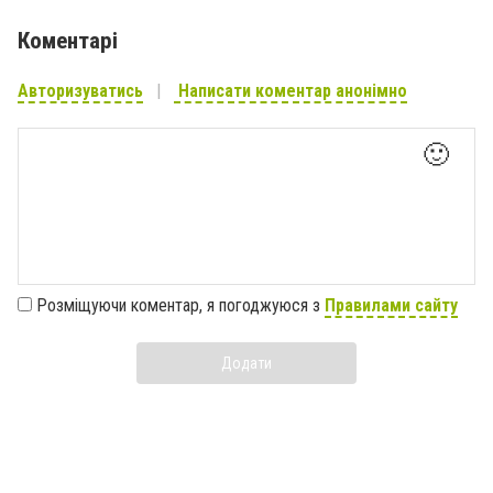
Коментарі
Авторизуватись
Написати коментар анонімно
🙂
Розміщуючи коментар, я погоджуюся з
Правилами сайту
Додати