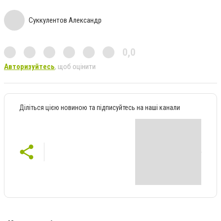
ч
Суккулентов Александр
н
и
0,0
к
Авторизуйтесь
, щоб оцінити
Діліться цією новиною та підписуйтесь на наші канали