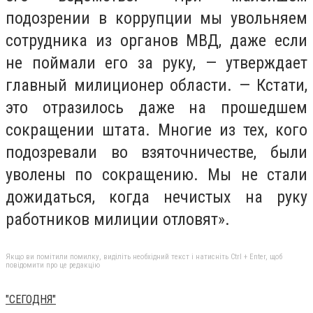
подозрении в коррупции мы увольняем
сотрудника из органов МВД, даже если
не поймали его за руку, — утверждает
главный милиционер области. — Кстати,
это отразилось даже на прошедшем
сокращении штата. Многие из тех, кого
подозревали во взяточничестве, были
уволены по сокращению. Мы не стали
дожидаться, когда нечистых на руку
работников милиции отловят».
И
Якщо ви помітили помилку, виділіть необхідний текст і натисніть Ctrl + Enter, щоб
с
повідомити про це редакцію
т
"СЕГОДНЯ"
о