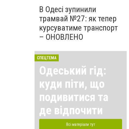
В Одесі зупинили
трамвай №27: як тепер
курсуватиме транспорт
– ОНОВЛЕНО
СПЕЦТЕМА
Одеський гід:
куди піти, що
подивитися та
де відпочити
Всі матеріали тут