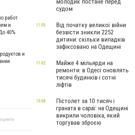
молодик постане перед
судом
ло работ
Від початку великої війни
ием и
11:05
безвісти зникли 2252
 До 40%
дитини: скільки випадків
зафіксовано на Одещині
родуктов и
ании
Майже 4 мільярди на
11:02
ремонти: в Одесі оновлять
тисячі будинків і сотні
ліфтів
Пістолет за 10 тисяч і
10:08
граната в сараї: на Одещині
викрили чоловіка, який
 оцінити
торгував зброєю