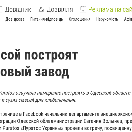
Довідник
Дозвілля
Реклама на сай
Довідкова
Питання-відповідь
Оголошення
Нерухомість
Афі
сой построят
овый завод
uratos озвучила намерение построить в Одесской области 
и сухих смесей для хлебопечения.
странице в Facebook начальник департамента внешнеэкон
еграции Одесской обладминистрации Евгения Волынец, пр
и Puratos «Пуратос Украины» провели встречу, посвященн