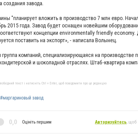
а создания завода.
ины "планирует вложить в производство 7 млн ​​евро. Нача
брь 2015 года. Завод будет оснащен новейшим оборудован
оответствуют концепции environmentally friendly economy.
уется поставить на экспорт», - написала Волынец.
я группа компаний, специализирующаяся на производстве п
 кондитерской и шоколадной отраслях. Штаб-квартира комп
бхідний текст і натисніть Ctrl + Enter, щоб повідомити про це редакцію
#маргариновый завод
0,0
Оцініть першим
Авторизуйтесь
, щоб