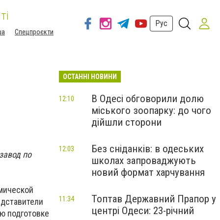
ті
Рус
ша
Спецпроєкти
ОСТАННІ НОВИНИ
В Одесі обговорили долю
12:10
міського зоопарку: до чого
дійшли сторони
Без сніданків: в одеських
12:03
завод по
школах запроваджують
новий формат харчування
омической
Топтав Державний Прапор у
11:34
едставители
центрі Одеси: 23-річний
ую подготовке