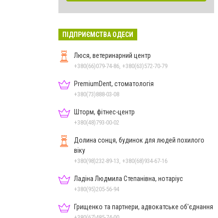
ПІДПРИЄМСТВА ОДЕСИ
Люся, ветеринарний центр
+380(66)079-74-86, +380(63)572-70-79
PremiumDent, стоматологія
+380(73)888-03-08
Шторм, фітнес-центр
+380(48)793-00-02
Долина сонця, будинок для людей похилого
віку
+380(98)232-89-13, +380(68)934-67-16
Ладіна Людмила Степанівна, нотаріус
+380(95)205-56-94
Грищенко та партнери, адвокатське об'єднання
+380(67)485-74-00