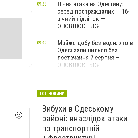
Нічна атака на Одещину:
09:23
серед постраждалих — 16-
річний підліток —
ОНОВЛЮЄТЬСЯ
Майже добу без води: хто в
09:02
Одесі залишиться без
постачання 7 серпня –
ОНОВЛЮЄТЬСЯ
ТОП НОВИНИ
Вибухи в Одеському
🙂
районі: внаслідок атаки
по транспортній