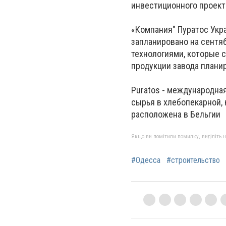
инвестиционного проект
«Компания" Пуратос Укра
запланировано на сентя
технологиями, которые с
продукции завода планир
Puratos - международна
сырья в хлебопекарной,
расположена в Бельгии
Якщо ви помітили помилку, виділіть нео
#Одесса
#строительство