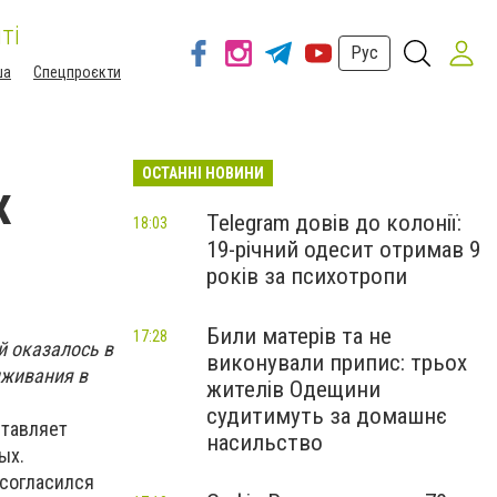
ті
Рус
ша
Спецпроєкти
ОСТАННІ НОВИНИ
х
Telegram довів до колонії:
18:03
19-річний одесит отримав 9
років за психотропи
Били матерів та не
17:28
й оказалось в
виконували припис: трьох
ыживания в
жителів Одещини
судитимуть за домашнє
ставляет
насильство
ых.
 согласился