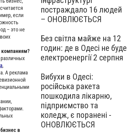
інфраструктурі
ть бизнес,
 считается
постраждало 16 людей
имер, если
– ОНОВЛЮЄТЬСЯ
можность
д – это не
своих
Без світла майже на 12
годин: де в Одесі не буде
м компаниям?
електроенергії 2 серпня
 различных
а
,
а. А реклама
Вибухи в Одесі:
левизионной
російська ракета
тенциальными
пошкодила лікарню,
ании,
підприємство та
факторами.
коледж, є поранені -
ильных
ОНОВЛЮЄТЬСЯ
бизнес в