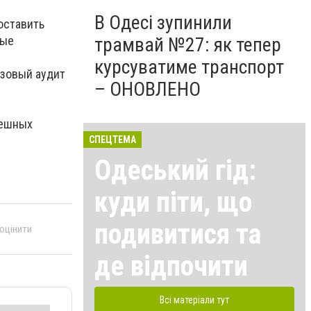
В Одесі зупинили
оставить
ные
трамвай №27: як тепер
курсуватиме транспорт
азовый аудит
– ОНОВЛЕНО
пешных
СПЕЦТЕМА
Одеський гід:
куди піти, що
подивитися та
 оцінити
де відпочити
Всі матеріали тут