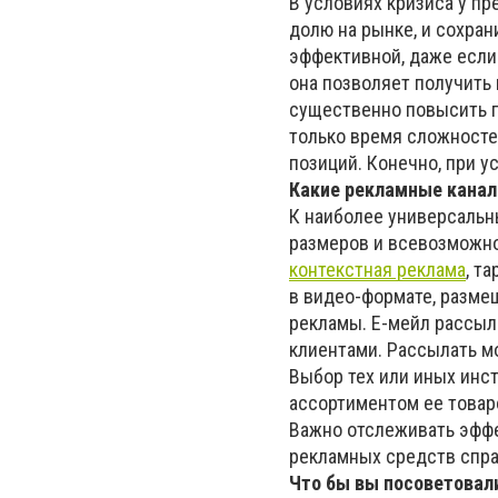
В условиях кризиса у пр
долю на рынке, и сохра
эффективной, даже если 
она позволяет получить
существенно повысить п
только время сложносте
позиций. Конечно, при у
Какие рекламные канал
К наиболее универсаль
размеров и всевозможн
контекстная реклама
, т
в видео-формате, разме
рекламы. Е-мейл рассыл
клиентами. Рассылать мо
Выбор тех или иных инс
ассортиментом ее товар
Важно отслеживать эффе
рекламных средств спра
Что бы вы посоветовал