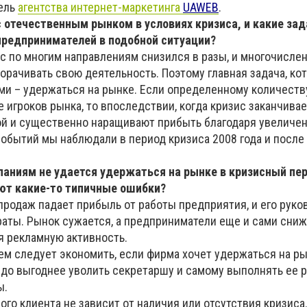
тель
агентства интернет-маркетинга
UAWEB
.
с отечественным рынком в условиях кризиса, и какие за
редпринимателей в подобной ситуации?
ос по многим направлениям снизился в разы, и многочисле
рачивать свою деятельность. Поэтому главная задача, кот
и – удержаться на рынке. Если определенному количеств
е игроков рынка, то впоследствии, когда кризис заканчивае
й и существенно наращивают прибыть благодаря увеличен
обытий мы наблюдали в период кризиса 2008 года и после 
аниям не удается удержаться на рынке в кризисный пе
ют какие-то типичные ошибки?
продаж падает прибыль от работы предприятия, и его руко
раты. Рынок сужается, а предприниматели еще и сами сни
я рекламную активность.
 чем следует экономить, если фирма хочет удержаться на ры
здо выгоднее уволить секретаршу и самому выполнять ее р
ы.
го клиента не зависит от наличия или отсутствия кризиса.