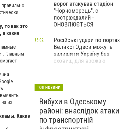
ворог атакував стадіон
а правильно
"Чорноморець", є
ктически
постраждалий -
ОНОВЛЮЄТЬСЯ
, то как это
 а какие
Російські удари по портах
15:02
Великої Одеси можуть
кламные
залишити Україну без
ет. Главным
сховищ для врожаю
помогает
ения
Google
ть
ТОП НОВИНИ
 выявить
Вибухи в Одеському
 на их
районі: внаслідок атаки
екламы. Какие
по транспортній