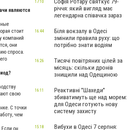
Софія Ротару святкує 79-
17:10
річчя: який вигляд має
дачи являются
легендарна співачка зараз
нные
Біля вокзалу в Одесі
орая стоит
16:44
змінили правила руху: що
у компаний
потрібно знати водіям
тся, они
ию спроса.
его
Тисячі повітряних цілей за
16:26
місяць: скільки дронів
риод?
знищили над Одещиною
водству
Реактивні "Шахеди"
16:11
жают свою
збиватимуть ще над морем:
для Одеси готують нову
нке. С точки
систему захисту
аботу, чем
Вибухи в Одесі 7 серпня:
15:18
 Если он