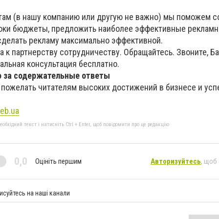
там (в нашу компанию или другую не важно) мы поможем с
роки бюджеты, предложить наиболее эффективные реклам
делать рекламу максимально эффективной.
 к партнерству сотрудничеству. Обращайтесь. Звоните, Б
альная консультация бесплатно.
о за содержательные ответы
у пожелать читателям высоких достижений в бизнесе и ус
eb.ua
бхідний текст і натисніть Ctrl + Enter, щоб повідомити про це редакцію
0,0
Оцініть першим
Авторизуйтесь
, щоб
исуйтесь на наші канали