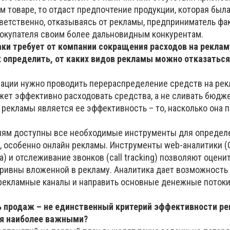
м товаре, то отдаст предпочтение продукции, которая был
ветственно, отказываясь от рекламы, предприниматель фа
покупателя своим более дальновидным конкурентам.
аки требует от компании сокращения расходов на рекламу
 определить, от каких видов рекламы можно отказаться,
туации нужно проводить перераспределение средств на ре
ожет эффективно расходовать средства, а не сливать бюдж
 рекламы является ее эффективность – то, насколько она 
лям доступны все необходимые инструменты для определ
 особенно онлайн рекламы. Инструменты web-аналитики (
а) и отслеживание звонков (call tracking) позволяют оцени
ривны вложенной в рекламу. Аналитика дает возможность
екламные каналы и направить основные денежные потоки
нь продаж – не единственный критерий эффективности р
ся наиболее важными?