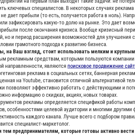
едприятий на первый план выходят такие задачи: не потеря
нить ключевых специалистов. В некоторых случаях реклама
не дает прибыли (то есть, получается работа в ноль). Напр
 или зафиксировать какую-то долю на рынке. Это дает воз
рибыли после окончания кризиса. Вообще кризисный перио
й, но и период расширения возможностей для улучшения 
словии грамотного подхода к развитию бизнеса.
ы, на Ваш взгляд, стоит использовать мелким и крупны
ным рекламным средствам, которыми пользуются компании
ой направленности, являются
поисковое продвижение сайт
аргетинговая реклама в социальных сетях, баннерная реклам
щенная на Youtube, становится отличной альтернативой те
ки позволяют эффективно работать с действующими и по
жно информацию о скидках, акциях, новых товарах.
трументов рекламы определяется спецификой работы комп
ов, особенностями целевой аудитории и многими другими 
ктивность каждого канала. Лучше всего с подбором прав
вится специалист-маркетолог.
и тем предпринимателям, которые готовы активно вести 