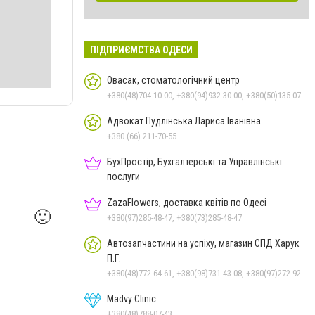
ПІДПРИЄМСТВА ОДЕСИ
Овасак, стоматологічний центр
+380(48)704-10-00, +380(94)932-30-00, +380(50)135-07-80, +380(48)722-22-67, +380(48)784-01-08, +380(48)784-01-07
Адвокат Пудлінська Лариса Іванівна
+380 (66) 211-70-55
БухПростір, Бухгалтерські та Управлінські
послуги
ZazaFlowers, доставка квітів по Одесі
🙂
+380(97)285-48-47, +380(73)285-48-47
Автозапчастини на успіху, магазин СПД Харук
П.Г.
+380(48)772-64-61, +380(98)731-43-08, +380(97)272-92-69
Madvy Clinic
+380(48)788-07-43