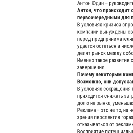
Антон Юдин – руководи
Антон, что происходит 
первоочередными для п
В условиях кризиса спр
компании вынуждены сво
перед предпринимателям
удается остаться в числ
делят рынок между собо
Именно такое развитие с
завершения.
Почему некоторым комп
Возможно, они допуска
В условиях сокращения 
приходится снижать зат
долю на рынке, уменьша
Реклама – это не то, на
зрения перспектив гора
отказываться от реклам
Восприятие потенциально