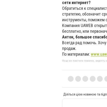
сети интернет?
Обратиться к специалис
стратегию, обозначит с
инструменты, поможем с
Компания UAWEB открыта
бесплатно, или первонач
Антон, большое спасиб
Всегда рад помочь. Хоч
продаж.
По материалам:
www.uaw
Якщо ви помітили помилку, виділіть нео
Діліться цією новиною та підп