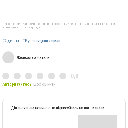
Якщо ви помітили помилку, виділіть необхідний текст і натисніть Ctrl + Enter, щоб
повідомити про це редакцію
#Одесса
#Куяльницкий лиман
Железогло Наталья
0,0
Авторизуйтесь
, щоб оцінити
Діліться цією новиною та підписуйтесь на наші канали