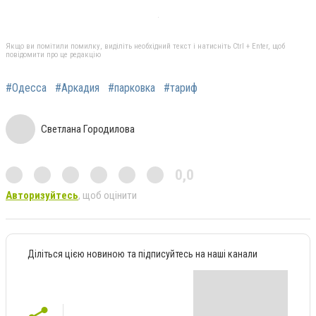
Якщо ви помітили помилку, виділіть необхідний текст і натисніть Ctrl + Enter, щоб
повідомити про це редакцію
#Одесса
#Аркадия
#парковка
#тариф
Светлана Городилова
0,0
Авторизуйтесь
, щоб оцінити
Діліться цією новиною та підписуйтесь на наші канали