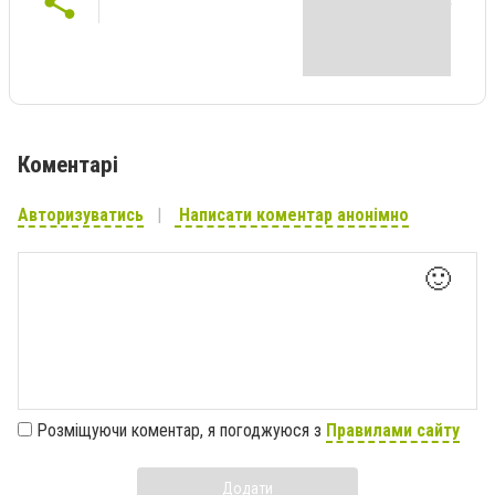
Коментарі
Авторизуватись
Написати коментар анонімно
🙂
Розміщуючи коментар, я погоджуюся з
Правилами сайту
Додати