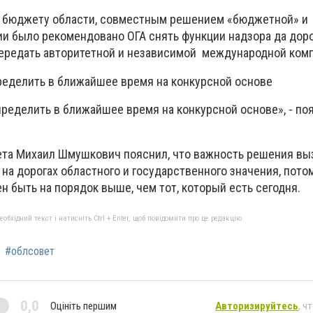
 к бюджету области, совместным решением «бюджетной» и
и было рекомендовано ОГА снять функции надзора да до
 передать авторитетной и независимой международной ком
еделить в ближайшее время на конкурсной основе
ределить в ближайшее время на конкурсной основе», - по
ета Михаил Шмушкович пояснил, что важность решения выз
на дорогах областного и государственного значения, пото
н быть на порядок выше, чем тот, который есть сегодня.
бхідний текст і натисніть Ctrl + Enter, щоб повідомити про це редакцію
#облсовет
0,0
Оцініть першим
Авторизируйтесь
, ч