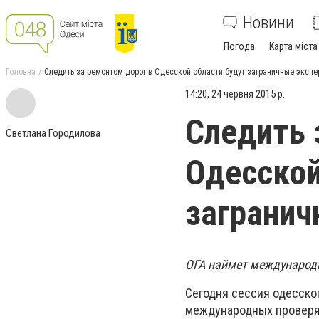
Новини
Погода
Карта міста
Головна
Следить за ремонтом дорог в Одесской области будут заграничные экспе
14:20, 24 червня 2015 р.
Следить 
Светлана Городилова
Одесской
загранич
ОГА наймет международ
Сегодня сессия одесско
международных проверя