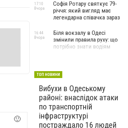
Софія Ротару святкує 79-
17:10
Вчора
річчя: який вигляд має
легендарна співачка зараз
Біля вокзалу в Одесі
16:44
Вчора
змінили правила руху: що
потрібно знати водіям
ТОП НОВИНИ
Вибухи в Одеському
районі: внаслідок атаки
по транспортній
інфраструктурі
🙂
постраждало 16 людей