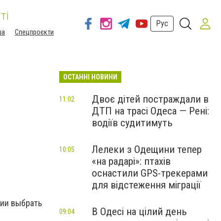
ті
Рус
ша
Спецпроєкти
ОСТАННІ НОВИНИ
Двоє дітей постраждали в
11:02
ДТП на трасі Одеса — Рені:
водіїв судитимуть
Лелеки з Одещини тепер
10:05
«на радарі»: птахів
оснастили GPS-трекерами
для відстеження міграції
ции выбрать
В Одесі на цілий день
09:04