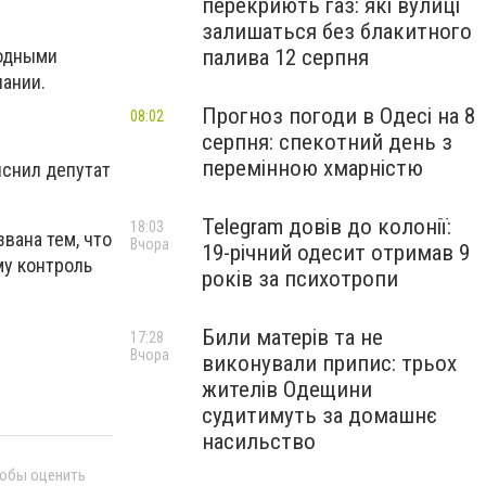
перекриють газ: які вулиці
залишаться без блакитного
палива 12 серпня
родными
пании.
Прогноз погоди в Одесі на 8
08:02
серпня: спекотний день з
перемінною хмарністю
яснил депутат
Telegram довів до колонії:
18:03
вана тем, что
Вчора
19-річний одесит отримав 9
му контроль
років за психотропи
Били матерів та не
17:28
Вчора
виконували припис: трьох
жителів Одещини
судитимуть за домашнє
насильство
тобы оценить