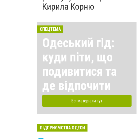
Кирила Корню
СПЕЦТЕМА
Одеський гід:
куди піти, що
подивитися та
де відпочити
Всі матеріали тут
ПІДПРИЄМСТВА ОДЕСИ