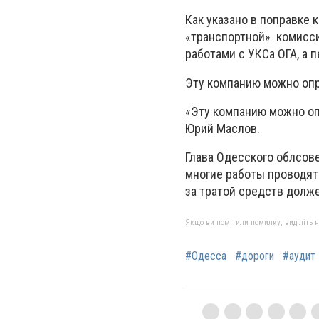
Как указано в поправке
«транспортной» комисси
работами с УКСа ОГА, а
Эту компанию можно опр
«Эту компанию можно оп
Юрий Маслов.
Глава Одесского облсов
многие работы проводят 
за тратой средств долже
Якщо ви помітили помилку, виділіть нео
#Одесса
#дороги
#аудит