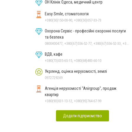
ОН Клінік Одеса, медичний центр
Easy Smile, стоматологія
+380(50)150-00-90, +380(50)057-33-73
Охорона Сервіс - професійні охоронні послуги
та безпека
0800400477, +380(67)556-52-77, +380(67)556-52-33, +380(93)390-95-75, +380(63)735-30-69
ВДВ, кафе
+380(73)035-65-15, +380(68)483-60-10
Укрленд, оцінка нерухомості, землі
0972729249
Агенція нерухомості "Anirgroup", продаж
квартир
+380(93)031-13-12, +380(95)764-67-99
Додати підприємство