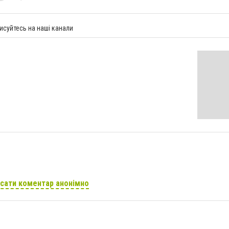
исуйтесь на наші канали
сати коментар анонімно