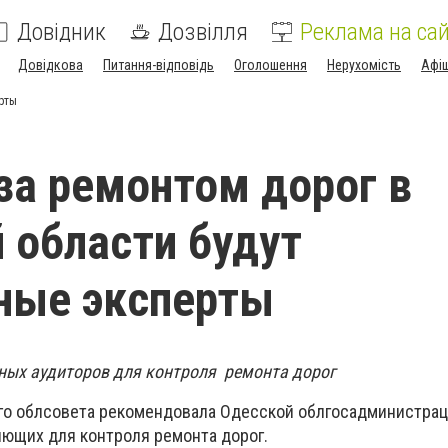
Довідник
Дозвілля
Реклама на сай
Довідкова
Питання-відповідь
Оголошення
Нерухомість
Афі
рты
за ремонтом дорог в
 области будут
ные эксперты
ных аудиторов для контроля ремонта дорог
го облсовета рекомендовала Одесской облгосадминистра
ющих для контроля ремонта дорог.