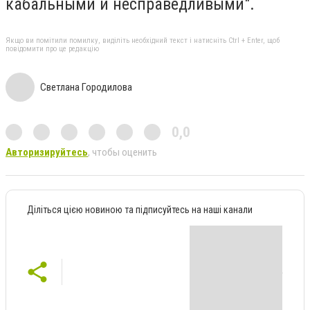
кабальными и несправедливыми".
Якщо ви помітили помилку, виділіть необхідний текст і натисніть Ctrl + Enter, щоб
повідомити про це редакцію
Светлана Городилова
0,0
Авторизируйтесь
, чтобы оценить
Діліться цією новиною та підписуйтесь на наші канали