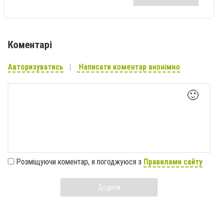
Коментарі
Авторизуватись
Написати коментар анонімно
🙂
Розміщуючи коментар, я погоджуюся з
Правилами сайту
Додати