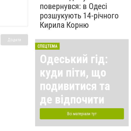
повернувся: в Одесі
розшукують 14-річного
Кирила Корню
Додати
СПЕЦТЕМА
Одеський гід:
куди піти, що
подивитися та
де відпочити
Всі матеріали тут