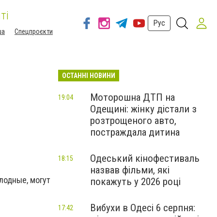
ті
Рус
ша
Спецпроєкти
ОСТАННІ НОВИНИ
Моторошна ДТП на
19:04
Одещині: жінку дістали з
розтрощеного авто,
постраждала дитина
Одеський кінофестиваль
18:15
назвав фільми, які
олодные, могут
покажуть у 2026 році
Вибухи в Одесі 6 серпня:
17:42