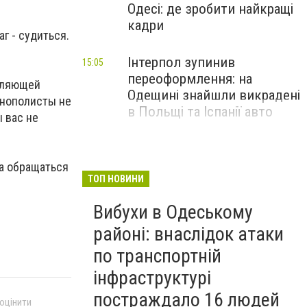
Одесі: де зробити найкращі
кадри
г - судиться.
Інтерпол зупинив
15:05
переоформлення: на
авляющей
Одещині знайшли викрадені
онополисты не
в Польщі та Іспанії авто
 вас не
а обращаться
ТОП НОВИНИ
Вибухи в Одеському
районі: внаслідок атаки
по транспортній
інфраструктурі
постраждало 16 людей
 оцінити