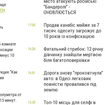
місто атакують російські
ающе
"Бандеролі" -
ТСН
ОНОВЛЮЄТЬСЯ
Продав канабіс майже за 7
17:05
ть
тисяч: одеситу загрожує до
10 років із конфіскацією
в комнате
Фатальний стрибок: 12-річну
енсации:
16:20
дівчинку знайшли мертвою
минус 10
біля багатоповерхівки
укция "Как
Дорога знову "проковтнула"
16:01
нии
авто: в Одесі легковик
повністю провалився під
землю
полуметра от
15 минут.
Топ-10 місць для селфі в
15:30