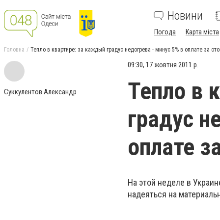
Новини
Погода
Карта міста
Головна
Тепло в квартире: за каждый градус недогрева - минус 5% в оплате за от
09:30, 17 жовтня 2011 р.
Тепло в 
Суккулентов Александр
градус н
оплате з
На этой неделе в Украин
надеяться на материаль