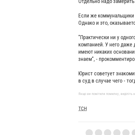
Отдельно надо замерить д
Если же коммунальщики и
Однако и это, оказываетс
"Практически ни у одно
компанией. У него даже 
имеют никаких оснований
знаем", - прокомментиро
Юрист советует знакоми
в суд в случае чего - то
Якщо ви помітили помилку, виділіть нео
ТСН