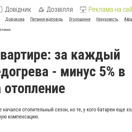
Довідник
Дозвілля
Реклама на сай
Довідкова
Питання-відповідь
Оголошення
Нерухомість
Афі
опление
квартире: за каждый
едогрева - минус 5% в
а отопление
е начался отопительный сезон, но те, у кого батареи еще х
ную компенсацию.