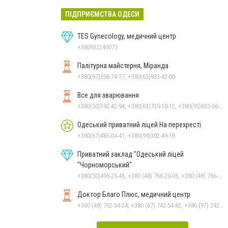
ПІДПРИЄМСТВА ОДЕСИ
TES Gynecology, медичний центр
+380932240075
Палітурна майстерня, Міранда
+380(97)208-74-77, +380(63)933-42-00
Все для зварювання
+380(50)392-42-94, +380(63)735-10-12, +380(95)855-66-83
Одеський приватний ліцей На перехресті
+380(67)485-04-41, +380(99)302-49-18
Приватний заклад "Одеський ліцей
"Чорноморський"
+380(50)495-25-46, +380 (48) 766-20-05, +380 (48) 766-21-12
Доктор Благо Плюс, медичний центр
+380 (48) 702-34-24, +380 (67) 742-54-82, +380 (97) 242-29-22