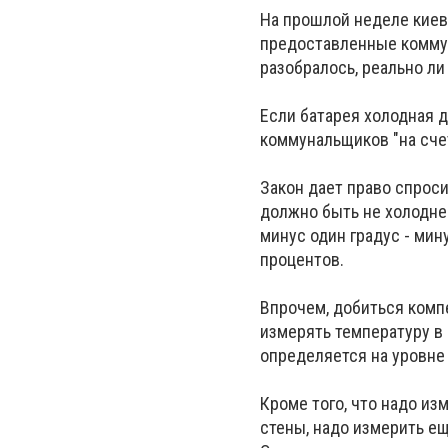
На прошлой неделе киев
предоставленные коммуна
разобралось, реально л
Если батарея холодная 
коммунальщиков "на сче
Закон дает право спрос
должно быть не холоднее
минус один градус - мину
процентов.
Впрочем, добиться компе
измерять температуру в
определяется на уровне р
Кроме того, что надо из
стены, надо измерить е