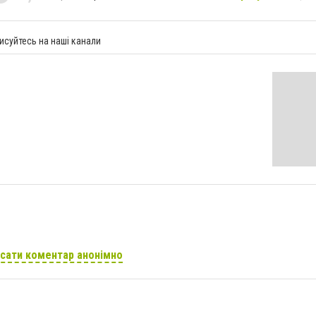
исуйтесь на наші канали
сати коментар анонімно