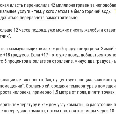
ская власть перечислила 42 миллиона гривен за неподоб
льные услуги - тем, у кого летом не было горячей воды.
и добиться перерасчета самостоятельно.
дольше 12 часов подряд, уже можно писать жалобы и стави
тчик".
ить с коммунальщиков за каждый градус недогрева. Зимой 
 +18 градусов. Если +17 - это уже повод добиваться комп
с 5 процентов в оплате за отопление, минус два градуса - 
нсации не так просто. Так, существует специальная инстр
 помещении". Согласно ей, средняя температура в помеще
оста человека, примерно 1,5 метра от пола, в пяти точках.
мерить температуру в каждом углу комнаты на расстоянии 
ще посередине комнаты, потом повторить замеры через 10-