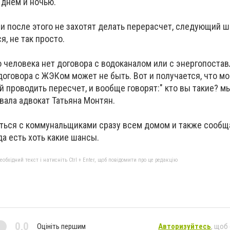
нем ​​и ночью.
 после этого не захотят делать перерасчет, следующий ша
я, не так просто.
го человека нет договора с водоканалом или с энергопост
договора с ЖЭКом может не быть. Вот и получается, что м
 проводить пересчет, и вообще говорят:" кто вы такие? мы
вала адвокат Татьяна Монтян.
ться с коммунальщиками сразу всем домом и также сообщ
гда есть хоть какие шансы.
бхідний текст і натисніть Ctrl + Enter, щоб повідомити про це редакцію
0,0
Оцініть першим
Авторизуйтесь
, щоб