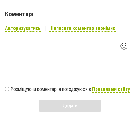
Коментарі
Авторизуватись
Написати коментар анонімно
🙂
Розміщуючи коментар, я погоджуюся з
Правилами сайту
Додати