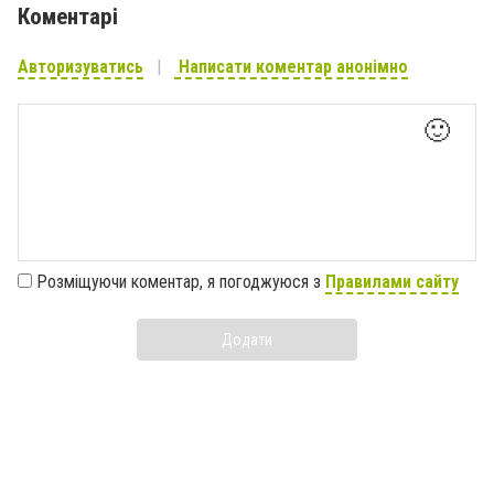
Коментарі
Авторизуватись
Написати коментар анонімно
🙂
Розміщуючи коментар, я погоджуюся з
Правилами сайту
Додати