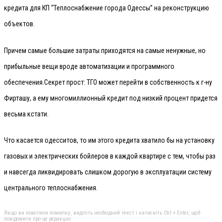
кредита для КП “Теплоснабжение города Одессы” на реконструкцию
объектов.
Причем самые большие затраты приходятся на самые ненужные, но
прибыльные вещи вроде автоматизации и программного
обеспечения.
Секрет прост: ТГО может перейти в собственность к г-ну
Фирташу, а ему многомиллионный кредит под низкий процент придется
весьма кстати.
Что касается одесситов, то им этого кредита хватило бы на установку
газовых и электрических бойлеров в каждой квартире с тем, чтобы раз
и навсегда ликвидировать слишком дорогую в эксплуатации систему
центрального теплоснабжения.
Якщо ви помітили помилку, виділіть необхідний текст і натисніть Ctrl + Enter, щоб
повідомити про це редакцію