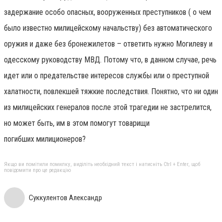
задержание особо опасных, вооруженных преступников ( о чем
было известно милицейскому начальству) без автоматического
оружия и даже без бронежилетов – ответить нужно Могилеву и
одесскому руководству МВД. Потому что, в данном случае, речь
идет или о предательстве интересов службы или о преступной
халатности, повлекшей тяжкие последствия. Понятно, что ни один
из милицейских генералов после этой трагедии не застрелится,
но может быть, им в этом помогут товарищи
погибших милиционеров?
Якщо ви помітили помилку, виділіть необхідний текст і натисніть Ctrl + Enter, щоб
повідомити про це редакцію
Суккулентов Александр