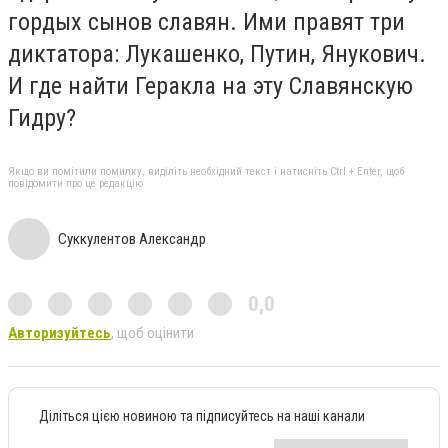
гордых сынов славян. Ими правят три
диктатора: Лукашенко, Путин, Янукович.
И где найти Геракла на эту Славянскую
Гидру?
Якщо ви помітили помилку, виділіть необхідний текст і натисніть Ctrl + Enter, щоб
повідомити про це редакцію
Суккулентов Александр
0,0
Авторизуйтесь
, щоб оцінити
Діліться цією новиною та підписуйтесь на наші канали