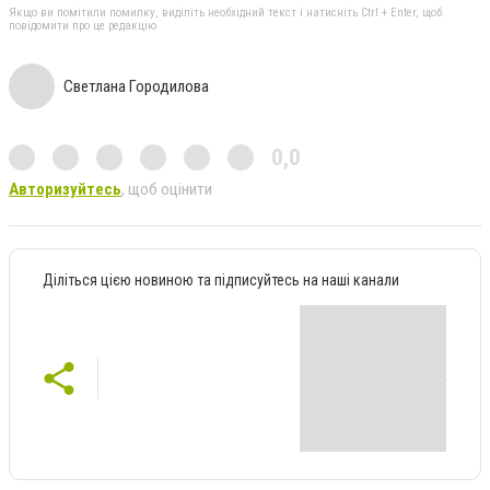
Якщо ви помітили помилку, виділіть необхідний текст і натисніть Ctrl + Enter, щоб
повідомити про це редакцію
Светлана Городилова
0,0
Авторизуйтесь
, щоб оцінити
Діліться цією новиною та підписуйтесь на наші канали