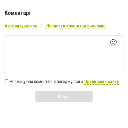
Коментарі
Авторизуватись
Написати коментар анонімно
🙂
Розміщуючи коментар, я погоджуюся з
Правилами сайту
Додати