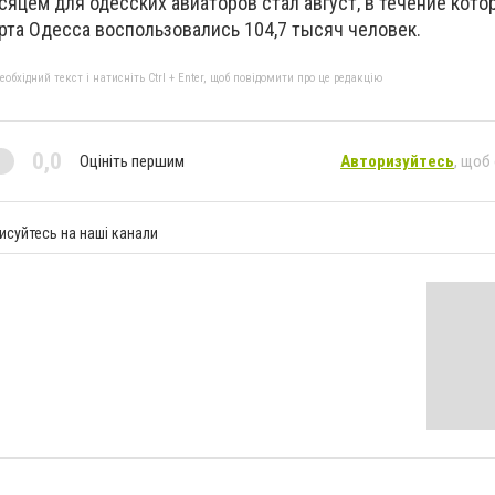
цем для одесских авиаторов стал август, в течение котор
та Одесса воспользовались 104,7 тысяч человек.
бхідний текст і натисніть Ctrl + Enter, щоб повідомити про це редакцію
0,0
Оцініть першим
Авторизуйтесь
, щоб
исуйтесь на наші канали