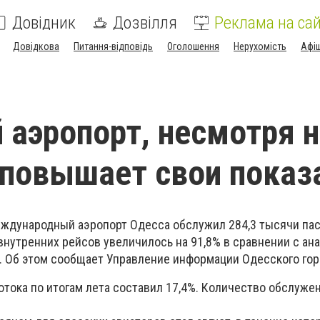
Довідник
Дозвілля
Реклама на сай
Довідкова
Питання-відповідь
Оголошення
Нерухомість
Афі
 аэропорт, несмотря 
повышает свои показ
еждународный аэропорт Одесса обслужил 284,3 тысячи па
внутренних рейсов увеличилось на 91,8% в сравнении с ан
. Об этом сообщает Управление информации Одесского гор
тока по итогам лета составил 17,4%. Количество обслуже