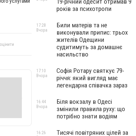
ого услугами
19-річний одесит отримав 9
років за психотропи
Били матерів та не
17:28
Вчора
виконували припис: трьох
жителів Одещини
 оцінити
судитимуть за домашнє
насильство
Софія Ротару святкує 79-
17:10
Вчора
річчя: який вигляд має
легендарна співачка зараз
Біля вокзалу в Одесі
16:44
Вчора
змінили правила руху: що
потрібно знати водіям
Тисячі повітряних цілей за
16:26