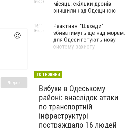
Вчора
місяць: скільки дронів
знищили над Одещиною
Реактивні "Шахеди"
16:11
Вчора
збиватимуть ще над морем:
🙂
для Одеси готують нову
систему захисту
ТОП НОВИНИ
Додати
Вибухи в Одеському
районі: внаслідок атаки
по транспортній
інфраструктурі
постраждало 16 людей