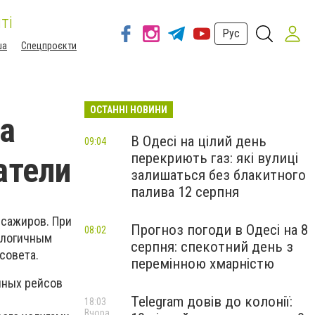
ті
Рус
ша
Спецпроєкти
ОСТАННІ НОВИНИ
на
В Одесі на цілий день
09:04
перекриють газ: які вулиці
атели
залишаться без блакитного
палива 12 серпня
ссажиров. При
Прогноз погоди в Одесі на 8
08:02
алогичным
серпня: спекотний день з
совета.
перемінною хмарністю
нных рейсов
Telegram довів до колонії:
18:03
Вчора