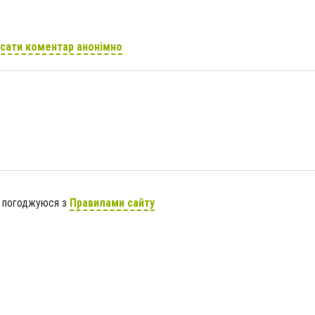
сати коментар анонімно
я погоджуюся з
Правилами сайту