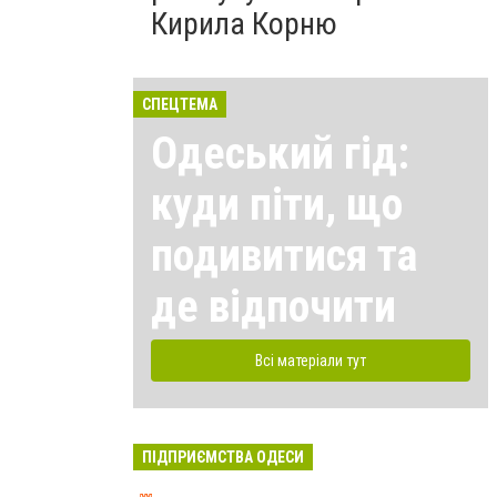
Кирила Корню
СПЕЦТЕМА
Одеський гід:
куди піти, що
подивитися та
де відпочити
Всі матеріали тут
ПІДПРИЄМСТВА ОДЕСИ