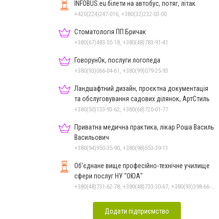
INFOBUS.eu білети на автобус, потяг, літак
+420(224)247-016, +380(32)232-03-00
Стоматологія ПП Бричак
+380(67)483-55-18, +380(48)783-91-41
ГоворунОк, послуги логопеда
+380(93)066-04-61, +380(99)079-25-93
Ландшафтний дизайн, проєктна документація
та обслуговування садових ділянок, АртСтиль
+380(50)133-93-62, +380(68)720-01-77
Приватна медична практика, лікар Роша Василь
Васильович
+380(94)950-35-90, +380(98)553-39-11
Об’єднане вище професійно-технічне училище
сфери послуг НУ "ОЮА"
+380(48)731-62-78, +380(48)733-30-67, +380(93)398-66-30
Додати підприємство