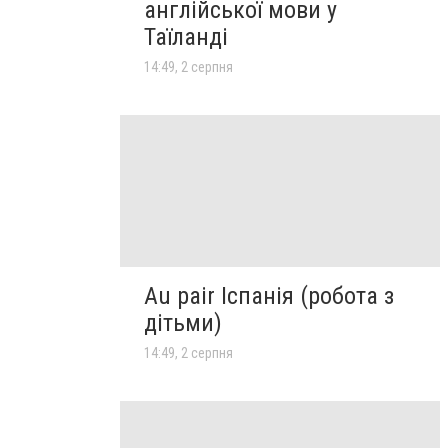
англійської мови у
Таїланді
14:49, 2 серпня
Au pair Іспанія (робота з
дітьми)
14:49, 2 серпня