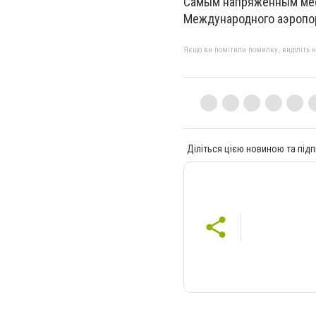
Самым напряженным меся
Международного аэропор
Якщо ви помітили помилку, виділіть нео
Діліться цією новиною та підп