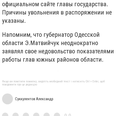
официальном сайте главы государства.
Причины увольнения в распоряжении не
указаны.
Напомним, что губернатор Одесской
области Э.Матвийчук неоднократно
заявлял свое недовольство показателями
работы глав южных районов области.
Якщо ви помітили помилку, виділіть необхідний текст і натисніть Ctrl + Enter, щоб
повідомити про це редакцію
Суккулентов Александр
0,0