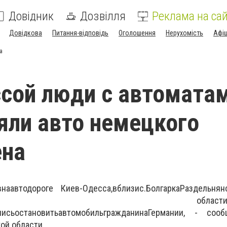
Довідник
Дозвілля
Реклама на сай
Довідкова
Питання-відповідь
Оголошення
Нерухомість
Афі
а
сой люди с автомата
яли авто немецкого
ена
в
на
автодороге Киев
-
Одесса
,
вблизи
с.Болгарка
Раздельнян
ской област
лись
остановить
автомобиль
гражданина
Германии
, - сооб
ой области.