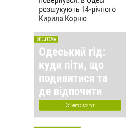
повернувся: в Одесі
розшукують 14-річного
Кирила Корню
СПЕЦТЕМА
Одеський гід:
куди піти, що
подивитися та
де відпочити
Всі матеріали тут