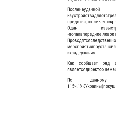
П
осле
неудачно
из
устройства
для
отстре
средства
,
после чего
скр
Один из
выст
-
попал
в
переднее левое
Проводятся
следственно
мероприятия
по
установ
их
задержания
.
Как сообщает ряд э
является
директор немец
По данному 
115
ч.1
УК
Украины
(
покуш