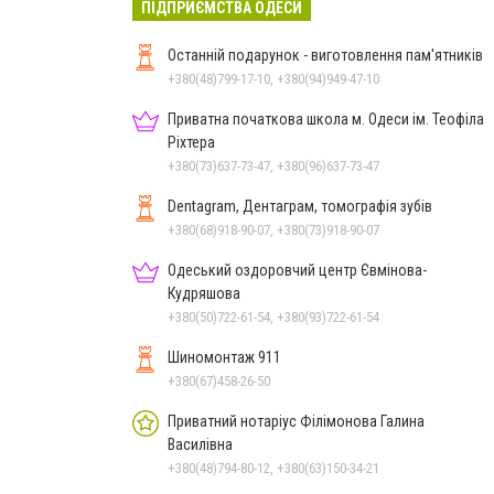
ПІДПРИЄМСТВА ОДЕСИ
Останній подарунок - виготовлення пам'ятників
+380(48)799-17-10, +380(94)949-47-10
Приватна початкова школа м. Одеси ім. Теофіла
Ріхтера
+380(73)637-73-47, +380(96)637-73-47
Dentagram, Дентаграм, томографія зубів
+380(68)918-90-07, +380(73)918-90-07
Одеський оздоровчий центр Євмінова-
Кудряшова
+380(50)722-61-54, +380(93)722-61-54
Шиномонтаж 911
+380(67)458-26-50
Приватний нотаріус Філімонова Галина
Василівна
+380(48)794-80-12, +380(63)150-34-21