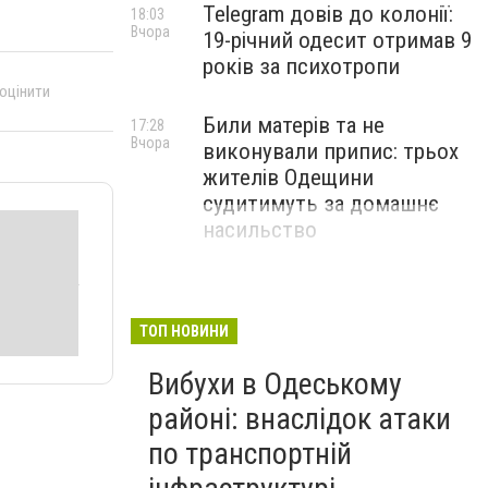
Telegram довів до колонії:
18:03
Вчора
19-річний одесит отримав 9
років за психотропи
 оцінити
Били матерів та не
17:28
Вчора
виконували припис: трьох
жителів Одещини
судитимуть за домашнє
насильство
ТОП НОВИНИ
Вибухи в Одеському
районі: внаслідок атаки
по транспортній