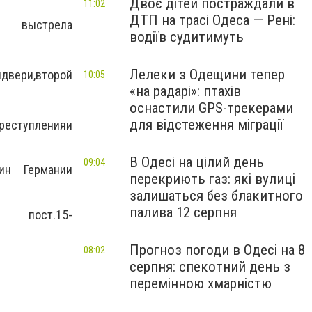
Двоє дітей постраждали в
11:02
ДТП на трасі Одеса — Рені:
стрела
водіїв судитимуть
Лелеки з Одещини тепер
й
двери
,
второй
10:05
«на радарі»: птахів
оснастили GPS-трекерами
для відстеження міграції
преступления
и
В Одесі на цілий день
09:04
ин Германии
перекриють газ: які вулиці
залишаться без блакитного
палива 12 серпня
о по
ст.15
-
Прогноз погоди в Одесі на 8
08:02
серпня: спекотний день з
перемінною хмарністю