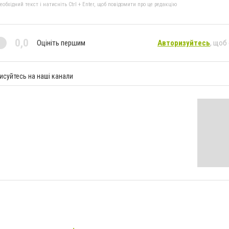
к
бхідний текст і натисніть Ctrl + Enter, щоб повідомити про це редакцію
0,0
Оцініть першим
Авторизуйтесь
, щоб
исуйтесь на наші канали