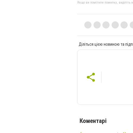
Якщо ви помітили помилку, виділіть нео
Діліться цією новиною та підп
Коментарі