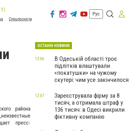
ті
Рус
ша
Спецпроєкти
ОСТАННІ НОВИНИ
ми
В Одеській області троє
13:06
підлітків влаштували
«покатушки» на чужому
скутері: чим усе закінчилося
Зареєструвала фірму за 8
12:07
тисяч, а отримала штраф у
ского района
136 тисяч: в Одесі викрили
и
,
неизвестные
фіктивну компанію
щает пресс-