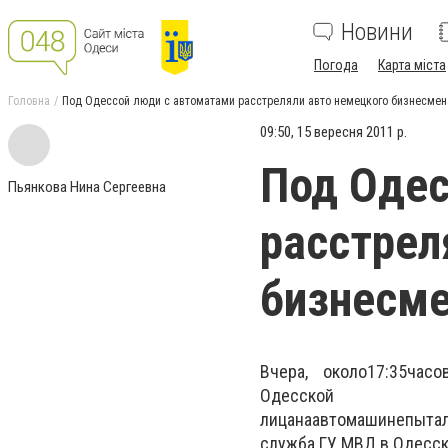
Новини
Погода
Карта міста
Головна
Под Одессой люди с автоматами расстреляли авто немецкого бизнесмен
09:50, 15 вересня 2011 р.
Под Одес
Пьянкова Нина Сергеевна
расстрел
бизнесм
Вчера,
около
17:35
часо
Одес
лица
на
автомашине
пыта
служба ГУ МВД в Одесск