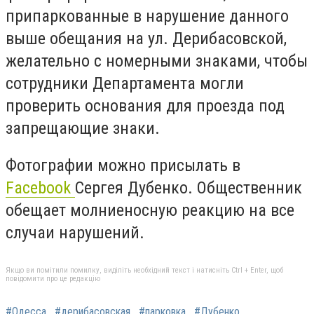
припаркованные в нарушение данного
выше обещания на ул. Дерибасовской,
желательно с номерными знаками, чтобы
сотрудники Департамента могли
проверить основания для проезда под
запрещающие знаки.
Фотографии можно присылать в
Facebook
Сергея Дубенко. Общественник
обещает молниеносную реакцию на все
случаи нарушений.
Якщо ви помітили помилку, виділіть необхідний текст і натисніть Ctrl + Enter, щоб
повідомити про це редакцію
#Одесса
#дерибасовская
#парковка
#Дубенко