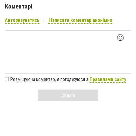
Коментарі
Авторизуватись
Написати коментар анонімно
🙂
Розміщуючи коментар, я погоджуюся з
Правилами сайту
Додати