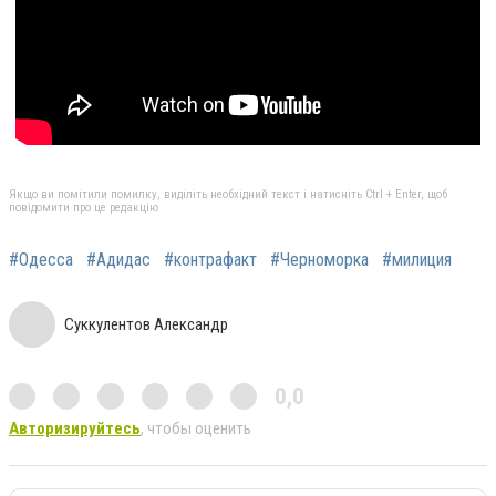
Якщо ви помітили помилку, виділіть необхідний текст і натисніть Ctrl + Enter, щоб
повідомити про це редакцію
#Одесса
#Адидас
#контрафакт
#Черноморка
#милиция
Суккулентов Александр
0,0
Авторизируйтесь
, чтобы оценить