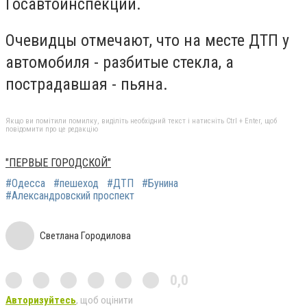
Госавтоинспекции.
Очевидцы отмечают, что на месте ДТП у
автомобиля - разбитые стекла, а
пострадавшая - пьяна.
Якщо ви помітили помилку, виділіть необхідний текст і натисніть Ctrl + Enter, щоб
повідомити про це редакцію
"ПЕРВЫЕ ГОРОДСКОЙ"
#Одесса
#пешеход
#ДТП
#Бунина
#Александровский проспект
Светлана Городилова
0,0
Авторизуйтесь
, щоб оцінити