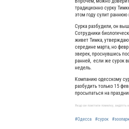
Впрочем, можно доверит
традиционно сурку Тимк
этом году сулит раннюю 
Сурка разбудили, он выш
Сотрудники биологическ
живет Тимка, утверждают
середине марта, но февр
зверек, проснувшись пос
ранней, если же сурок в
недель.
Компанию одесскому сур
разбудить только 15 фев
просыпаться на праздни
Якщо ви помітили помилку, виділіть нео
#Одесса
#сурок
#зоопар