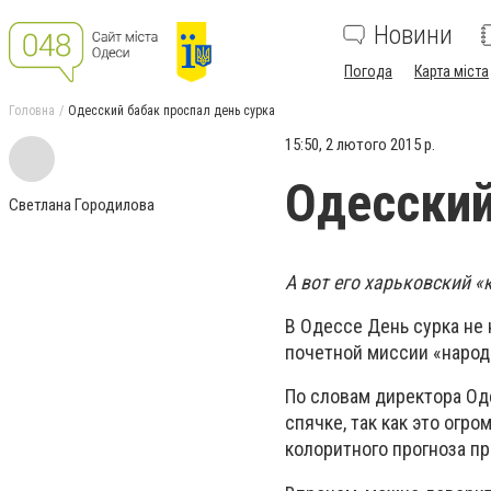
Новини
Погода
Карта міста
Головна
Одесский бабак проспал день сурка
15:50, 2 лютого 2015 р.
Одесский
Светлана Городилова
А вот его харьковский 
В Одессе День сурка не 
почетной миссии «народ
По словам директора Оде
спячке, так как это огр
колоритного прогноза пр