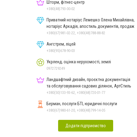
Шторм, фітнес-центр
+380(48)793-00-02
Приватний нотаріус Лемешко Олена Михайлівна,
нотаріус Аркадія, апостиль документів, продаж
+380(67)981-02-22, +380(48)788-88-82
Ангстрем, ліцей
+380(95)678-90-03
Укрленд, оцінка нерухомості, землі
0972729249
Ландшафтний дизайн, проєктна документація
та обслуговування садових ділянок, АртСтиль
+380(50)133-93-62, +380(68)720-01-77
Берман, послуги БТІ, юридичні послуги
+380(67)980-61-20, +380(48)799-14-05
Додати підприємство