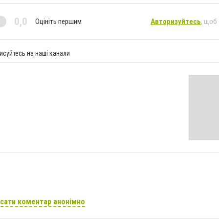
0,0
Оцініть першим
Авторизуйтесь
, щоб
исуйтесь на наші канали
сати коментар анонімно