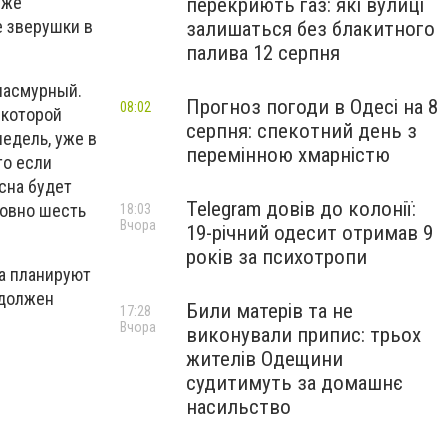
уже
перекриють газ: які вулиці
е зверушки в
залишаться без блакитного
палива 12 серпня
 пасмурный.
Прогноз погоди в Одесі на 8
08:02
 которой
серпня: спекотний день з
недель, уже в
перемінною хмарністю
то если
есна будет
Telegram довів до колонії:
ровно шесть
18:03
Вчора
19-річний одесит отримав 9
років за психотропи
а планируют
 должен
Били матерів та не
17:28
Вчора
виконували припис: трьох
жителів Одещини
судитимуть за домашнє
насильство