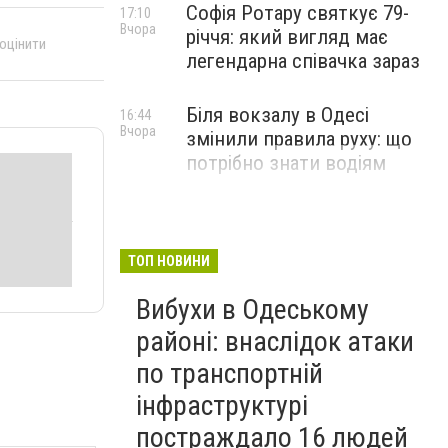
Софія Ротару святкує 79-
17:10
Вчора
річчя: який вигляд має
 оцінити
легендарна співачка зараз
Біля вокзалу в Одесі
16:44
Вчора
змінили правила руху: що
потрібно знати водіям
ТОП НОВИНИ
Вибухи в Одеському
районі: внаслідок атаки
по транспортній
інфраструктурі
постраждало 16 людей