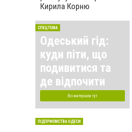
Кирила Корню
СПЕЦТЕМА
Одеський гід:
куди піти, що
подивитися та
де відпочити
Всі матеріали тут
ПІДПРИЄМСТВА ОДЕСИ