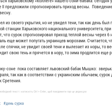
ься харьковскому «коллеге» нашего сони-бабака: сегодня 
е II предложили спрогнозировать приход весны. Поведени
весну.
ел из своего укрытия, но не увидел тени, так как день был
ой станции Харьковского национального университета, при
, что сурок спрогнозировал приход теплой весны через 6 
аль еще может попугать украинцев морозами. Считается, ч
ле спячки, не увидит своей тени и вылезает из норы, то в
идит свою тень и прячется в нору, то зима продлится еще 
ку-соне пока составляет львовский бабак Мышко: зверьк
раля, так как в соответствии с украинским обычаем, сурок
к Сретения.
бхідний текст і натисніть Ctrl + Enter, щоб повідомити про це редакцію
к
#день сурка