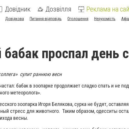
Довідник
Дозвілля
Реклама на сай
Довідкова
Питання-відповідь
Оголошення
Нерухомість
Афі
 бабак проспал день 
«коллега» сулит раннюю весн
настал: бабак в зоопарке продолжает сладко спать и не по
ного метеоролога».
сского зоопарка Игоря Белякова, сурка не будят, оставляя
омный стресс для животного. Таким образом, одесситы оста
ихода весны.