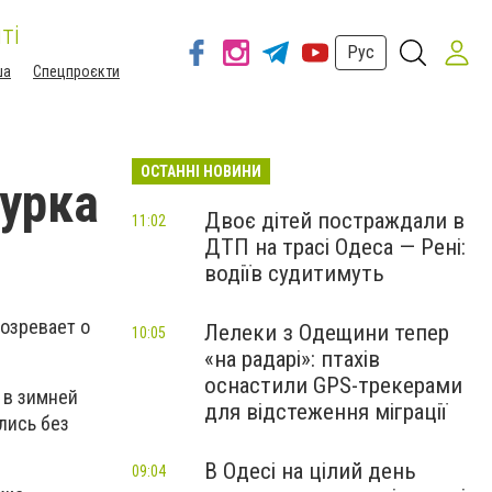
ті
Рус
ша
Спецпроєкти
ОСТАННІ НОВИНИ
сурка
Двоє дітей постраждали в
11:02
ДТП на трасі Одеса — Рені:
водіїв судитимуть
дозревает о
Лелеки з Одещини тепер
10:05
«на радарі»: птахів
оснастили GPS-трекерами
 в зимней
для відстеження міграції
лись без
В Одесі на цілий день
09:04