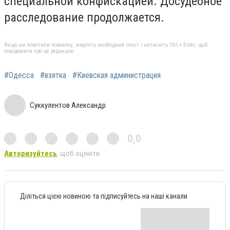
специальной конфискацией. Досудебное
расследование продолжается.
Якщо ви помітили помилку, виділіть необхідний текст і натисніть Ctrl + Enter, щоб
повідомити про це редакцію
#Одесса
#взятка
#Киевская администрация
Суккулентов Александр
0,0
Авторизуйтесь
, щоб оцінити
Діліться цією новиною та підписуйтесь на наші канали