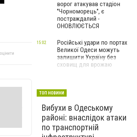
ворог атакував стадіон
"Чорноморець", є
постраждалий -
ОНОВЛЮЄТЬСЯ
Російські удари по портах
15:02
Великої Одеси можуть
 оцінити
залишити Україну без
сховищ для врожаю
ТОП НОВИНИ
Вибухи в Одеському
районі: внаслідок атаки
по транспортній