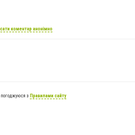
сати коментар анонімно
я погоджуюся з
Правилами сайту