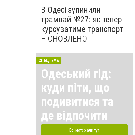
В Одесі зупинили
трамвай №27: як тепер
курсуватиме транспорт
– ОНОВЛЕНО
СПЕЦТЕМА
Одеський гід:
куди піти, що
подивитися та
де відпочити
Всі матеріали тут