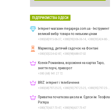
ПІДПРИЄМСТВА ОДЕСИ
Інтернет-магазин megapega.com.ua - Інструмент
великий вибір товара по низьким цінам
+380(68)915-06-37, +380(99)306-36-14, +380(93)424-80-19
Мармелад, дитячий садочок на Фонтані
+380(50)224-62-87, +380(98)688-07-02
Ксенія Романівна, ворожіння на картах Таро,
зняття порчі, приворот
+380 (68) 941 27 72
BRIZ: інтернет і телебачення
+380(68)797-25-25, +380(93)797-25-25, +380(95)797-25-25, +380(48)797-25-25
Приватна початкова школа м. Одеси ім. Теофіла
Ріхтера
+380(73)637-73-47, +380(96)637-73-47