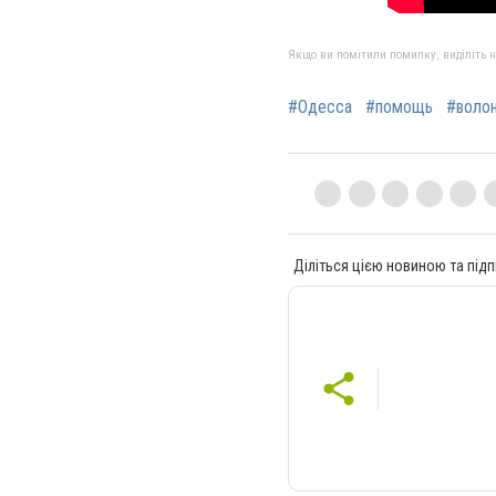
Якщо ви помітили помилку, виділіть нео
#Одесса
#помощь
#воло
Діліться цією новиною та підп