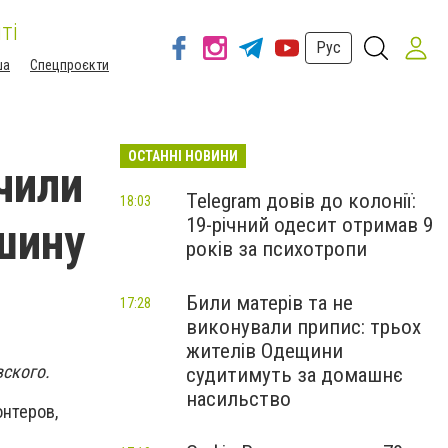
ті
Рус
ша
Спецпроєкти
ОСТАННІ НОВИНИ
чили
Telegram довів до колонії:
18:03
19-річний одесит отримав 9
шину
років за психотропи
Били матерів та не
17:28
виконували припис: трьох
жителів Одещини
ского.
судитимуть за домашнє
насильство
онтеров,