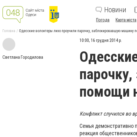
Новини
Погода
Карта міста
Головна
Одесские волонтеры лихо проучили парочку, заблокировавшую машину п
10:00, 16 грудня 2014 р.
Одесские
Светлана Городилова
парочку,
помощи н
Конфликт случился во в
Семья демонстративно п
реакция общественников