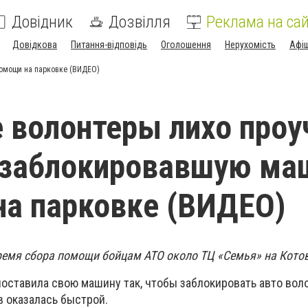
Довідник
Дозвілля
Реклама на сай
Довідкова
Питання-відповідь
Оголошення
Нерухомість
Афі
омощи на парковке (ВИДЕО)
 волонтеры лихо проу
 заблокировавшую ма
а парковке (ВИДЕО)
ремя сбора помощи бойцам АТО около ТЦ «Семья» на Котов
оставила свою машину так, чтобы заблокировать авто вол
 оказалась быстрой.