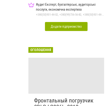
Аудит Експерт, бухгалтерські, аудиторські
послуги, економічна експертиза
+380(50)931-44-02, +380(99)736-56-82, +380(50)931-44-02, +380(48)737-82-79, +380(96)795-10-64
Додати підприємство
ОГОЛОШЕННЯ
Фронтальный погрузчик