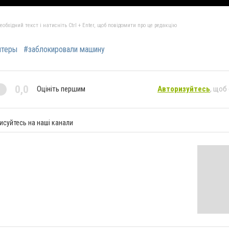
бхідний текст і натисніть Ctrl + Enter, щоб повідомити про це редакцію
нтеры
#заблокировали машину
0,0
Оцініть першим
Авторизуйтесь
, щоб
исуйтесь на наші канали