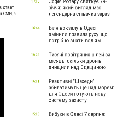
Софія Ротару святкує 79-
17:10
річчя: який вигляд має
в ответ
легендарна співачка зараз
н СМИ, а
Біля вокзалу в Одесі
16:44
змінили правила руху: що
потрібно знати водіям
Тисячі повітряних цілей за
16:26
місяць: скільки дронів
знищили над Одещиною
Реактивні "Шахеди"
16:11
збиватимуть ще над морем:
для Одеси готують нову
систему захисту
Вибухи в Одесі 7 серпня:
15:18