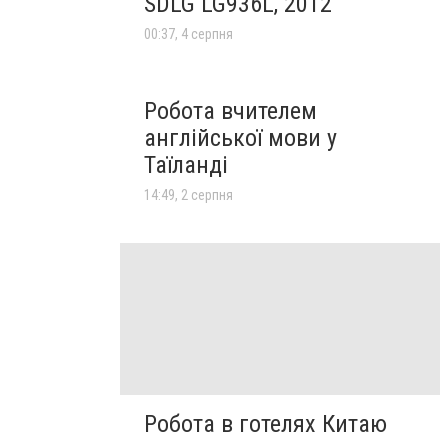
SDLG LG936L, 2012
00:37, 4 серпня
Робота вчителем
англійської мови у
Таїланді
14:49, 2 серпня
Робота в готелях Китаю