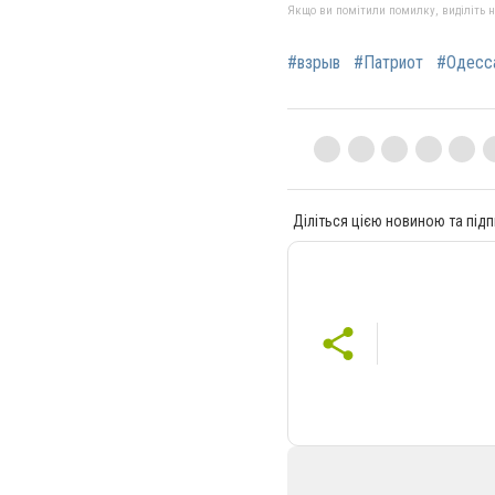
Якщо ви помітили помилку, виділіть нео
#взрыв
#Патриот
#Одесс
Діліться цією новиною та підп