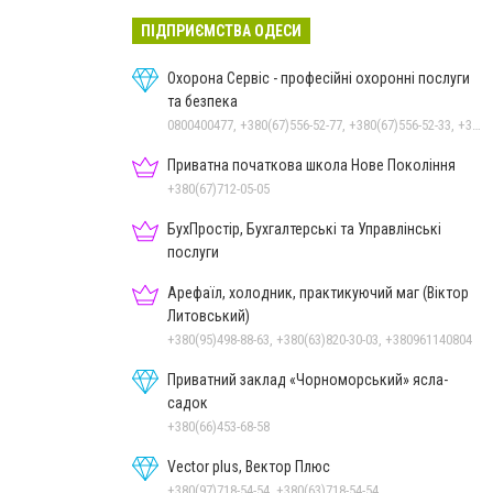
ПІДПРИЄМСТВА ОДЕСИ
Охорона Сервіс - професійні охоронні послуги
та безпека
0800400477, +380(67)556-52-77, +380(67)556-52-33, +380(93)390-95-75, +380(63)735-30-69
Приватна початкова школа Нове Покоління
+380(67)712-05-05
БухПростір, Бухгалтерські та Управлінські
послуги
Арефаїл, холодник, практикуючий маг (Віктор
Литовський)
+380(95)498-88-63, +380(63)820-30-03, +380961140804
Приватний заклад «Чорноморський» ясла-
садок
+380(66)453-68-58
Vector plus, Вектор Плюс
+380(97)718-54-54, +380(63)718-54-54