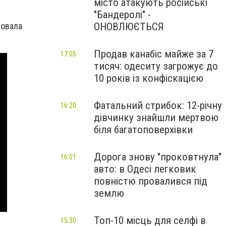
місто атакують російські
"Бандеролі" -
ОНОВЛЮЄТЬСЯ
ровала
Продав канабіс майже за 7
17:05
тисяч: одеситу загрожує до
10 років із конфіскацією
Фатальний стрибок: 12-річну
16:20
дівчинку знайшли мертвою
біля багатоповерхівки
Дорога знову "проковтнула"
16:01
авто: в Одесі легковик
повністю провалився під
землю
Топ-10 місць для селфі в
15:30