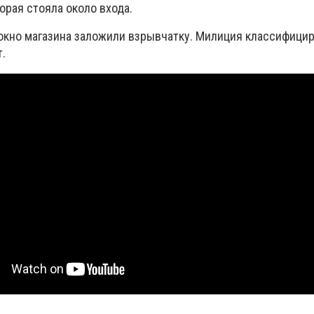
орая стояла около входа.
окно магазина заложили взрывчатку. Милиция классифици
т.