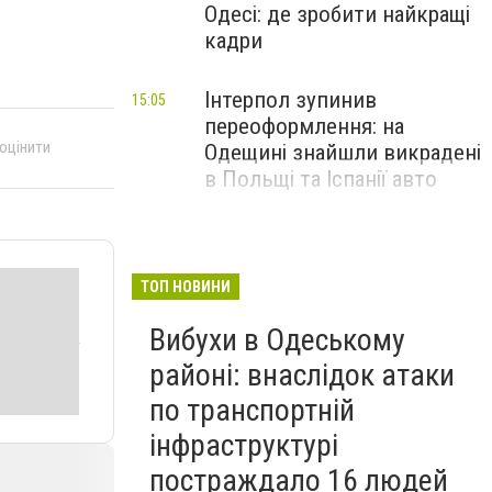
Одесі: де зробити найкращі
кадри
Інтерпол зупинив
15:05
переоформлення: на
 оцінити
Одещині знайшли викрадені
в Польщі та Іспанії авто
ТОП НОВИНИ
Вибухи в Одеському
районі: внаслідок атаки
по транспортній
інфраструктурі
постраждало 16 людей