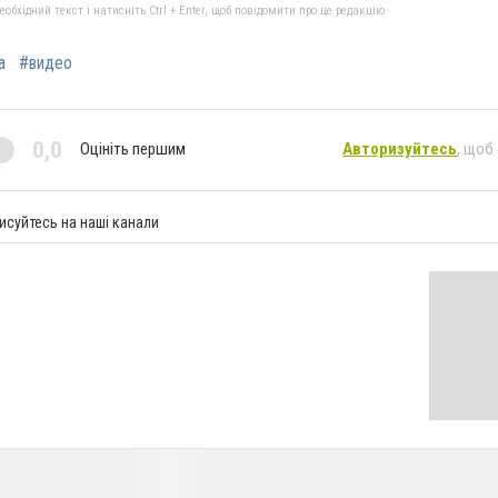
бхідний текст і натисніть Ctrl + Enter, щоб повідомити про це редакцію
а
#видео
0,0
Оцініть першим
Авторизуйтесь
, щоб
исуйтесь на наші канали