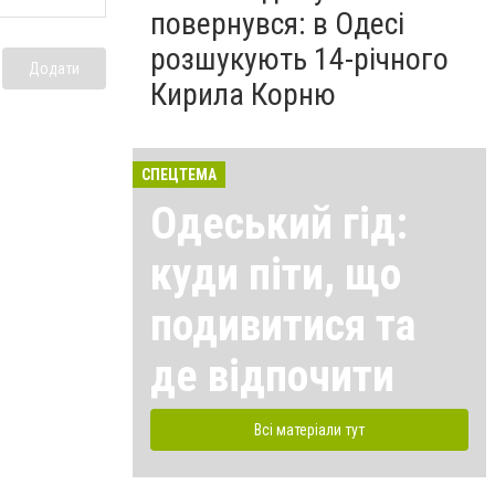
повернувся: в Одесі
розшукують 14-річного
Додати
Кирила Корню
СПЕЦТЕМА
Одеський гід:
куди піти, що
подивитися та
де відпочити
Всі матеріали тут