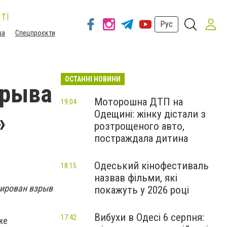
ті
Рус
ша
Спецпроєкти
ОСТАННІ НОВИНИ
зрыва
Моторошна ДТП на
19:04
Одещині: жінку дістали з
»
розтрощеного авто,
постраждала дитина
Одеський кінофестиваль
18:15
назвав фільми, які
сирован взрыв
покажуть у 2026 році
Вибухи в Одесі 6 серпня:
17:42
же