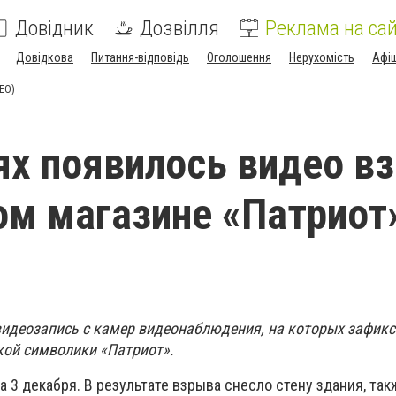
Довідник
Дозвілля
Реклама на сай
Довідкова
Питання-відповідь
Оголошення
Нерухомість
Афі
ЕО)
ях появилось видео в
ом магазине «Патриот
видеозапись с камер видеонаблюдения, на которых зафик
кой символики «Патриот».
а 3 декабря. В результате взрыва снесло стену здания, так