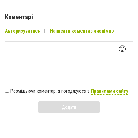
Коментарі
Авторизуватись
Написати коментар анонімно
🙂
Розміщуючи коментар, я погоджуюся з
Правилами сайту
Додати