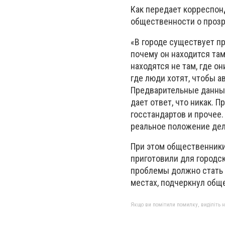
Как передает корреспон
общественности о прозр
«В городе существует п
почему он находится там
находятся не там, где он
где люди хотят, чтобы 
Предварительные данные
дает ответ, что никак. 
госстандартов и прочее
реальное положение дел»
При этом общественники
приготовили для городс
проблемы должно стать 
местах, подчеркнул общ
Якщо ви помітили помилку, виділіть нео