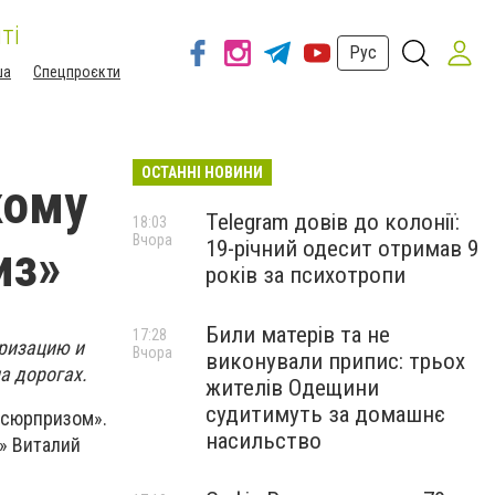
ті
Рус
ша
Спецпроєкти
ОСТАННІ НОВИНИ
кому
Telegram довів до колонії:
18:03
Вчора
19-річний одесит отримав 9
из»
років за психотропи
Били матерів та не
17:28
аризацию и
Вчора
виконували припис: трьох
а дорогах.
жителів Одещини
судитимуть за домашнє
«сюрпризом».
насильство
» Виталий