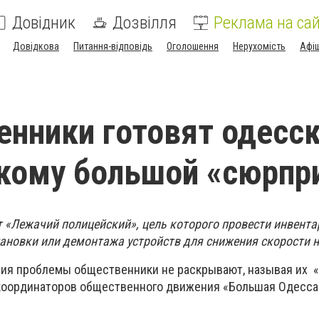
Довідник
Дозвілля
Реклама на сай
Довідкова
Питання-відповідь
Оголошення
Нерухомість
Афі
нники готовят одесс
кому большой «сюрпр
кт «Лежачий полицейский», цель которого провести инвент
тановки или демонтажа устройств для снижения скорости н
ия проблемы общественники не раскрывают, называя их 
 координаторов общественного движения «Большая Одесса