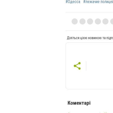
#Одесса
#лежачие полице
Діліться цією новиною та підп
Коментарі