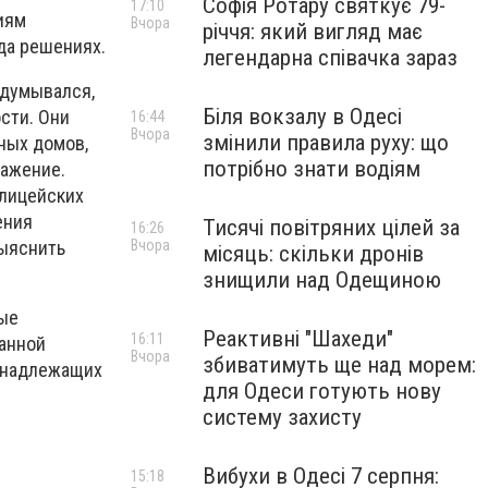
Софія Ротару святкує 79-
17:10
иям
Вчора
річчя: який вигляд має
да решениях.
легендарна співачка зараз
адумывался,
Біля вокзалу в Одесі
ости. Они
16:44
Вчора
змінили правила руху: що
тных домов,
потрібно знати водіям
важение.
олицейских
ения
Тисячі повітряних цілей за
16:26
выяснить
Вчора
місяць: скільки дронів
знищили над Одещиною
рые
Реактивні "Шахеди"
16:11
данной
Вчора
збиватимуть ще над морем:
 надлежащих
для Одеси готують нову
систему захисту
Вибухи в Одесі 7 серпня:
15:18