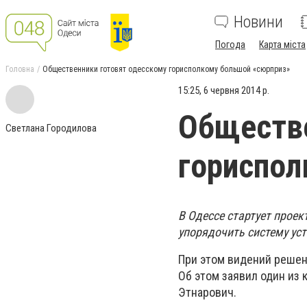
Новини
Погода
Карта міста
Головна
Общественники готовят одесскому горисполкому большой «сюрприз»
15:25, 6 червня 2014 р.
Обществе
Светлана Городилова
гориспол
В Одессе стартует прое
упорядочить систему ус
При этом видений решен
Об этом заявил один из
Этнарович.