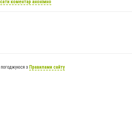
сати коментар анонімно
я погоджуюся з
Правилами сайту