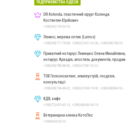
ПІДПРИЄМСТВА ОДЕСИ
DR.Kolenda, пластичний хірург Коленда
Костянтин Юрійович
+380(93)159-36-55
Люмос, мережа оптик (Lumos)
+380(48)777-78-80, +380(67)457-36-56, +380(48)708-20-97, +380(67)981-10-59
Приватний нотаріус Лемешко Олена Михайлівна,
нотаріус Аркадія, апостиль документів, продаж
+380(48)788-88-82, +380(67)981-02-22
ТОВ Геоконсалтинг, землеустрій, геодезія,
консультації
+380(48)794-48-42, +380(67)490-19-92, +380(68)804-55-79
ВДВ, кафе
+380(73)035-65-15, +380(68)483-60-10
Ветеринарна клініка КотоПес
+380663655216