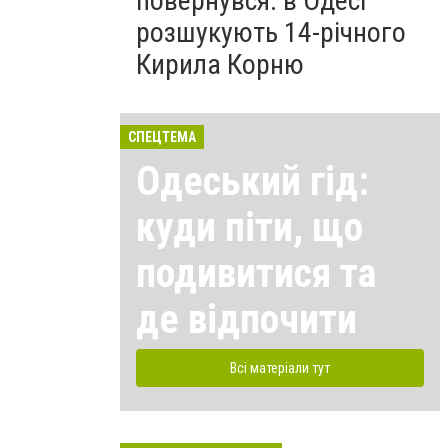
повернувся: в Одесі
розшукують 14-річного
Кирила Корню
СПЕЦТЕМА
Одеський гід:
куди піти, що
подивитися та
де відпочити
Всі матеріали тут