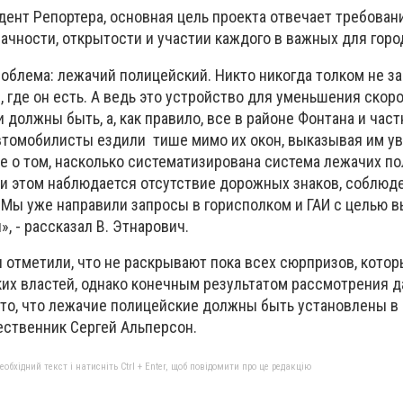
дент Репортера, основная цель проекта отвечает требован
ачности, открытости и участии каждого в важных для горо
роблема: лежачий полицейский. Никто никогда толком не з
, где он есть. А ведь это устройство для уменьшения скор
и должны быть, а, как правило, все в районе Фонтана и час
автомобилисты ездили тише мимо их окон, выказывая им у
 о том, насколько систематизирована система лежачих п
При этом наблюдается отсутствие дорожных знаков, соблюд
. Мы уже направили запросы в горисполком и ГАИ с целью 
, - рассказал В. Этнарович.
 отметили, что не раскрывают пока всех сюрпризов, кото
ких властей, однако конечным результатом рассмотрения 
то, что лежачи
е полицейские должны быть установлены в
ественник Сергей Альперсон.
бхідний текст і натисніть Ctrl + Enter, щоб повідомити про це редакцію