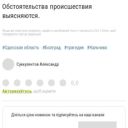
Обстоятельства происшествия
выясняются.
Якщо ви помітили помилку, виділіть необхідний текст і натисніть Ctrl + Enter, щоб
повідомити про це редакцію
#Одесская область
#Болград
#трагедия
#Кальчева
Суккулентов Александр
0,0
Авторизуйтесь
, щоб оцінити
Діліться цією новиною та підписуйтесь на наші канали