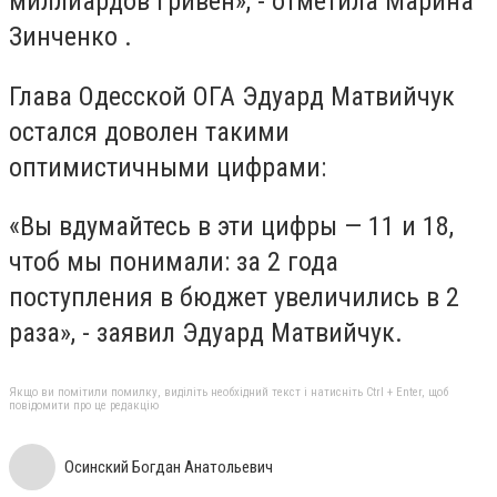
миллиардов гривен», - отметила
Марина
Зинченко
.
Глава Одесской ОГА Эдуард Матвийчук
остался доволен такими
оптимистичными цифрами
:
«Вы вдумайтесь в эти цифры — 11 и 18,
чтоб мы понимали: за 2 года
поступления в бюджет увеличились в 2
раза», - заявил Эдуард Матвийчук.
Якщо ви помітили помилку, виділіть необхідний текст і натисніть Ctrl + Enter, щоб
повідомити про це редакцію
Осинский Богдан Анатольевич