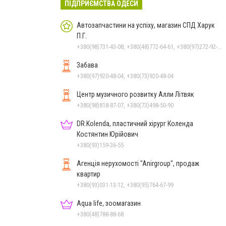
ПІДПРИЄМСТВА ОДЕСИ
Автозапчастини на успіху, магазин СПД Харук
П.Г.
+380(98)731-43-08, +380(48)772-64-61, +380(97)272-92-69
Забава
+380(97)920-48-04, +380(73)920-48-04
Центр музичного розвитку Алли Літвяк
+380(98)818-87-07, +380(73)498-50-90
DR.Kolenda, пластичний хірург Коленда
Костянтин Юрійович
+380(93)159-36-55
Агенція нерухомості "Anirgroup", продаж
квартир
+380(93)031-13-12, +380(95)764-67-99
Aqua life, зоомагазин
+380(48)788-88-68