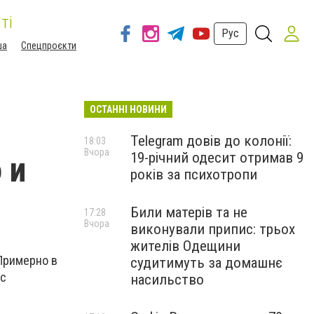
ті
Рус
ша
Спецпроєкти
ОСТАННІ НОВИНИ
Telegram довів до колонії:
18:03
Вчора
19-річний одесит отримав 9
 и
років за психотропи
Били матерів та не
17:28
Вчора
виконували припис: трьох
жителів Одещини
 Примерно в
судитимуть за домашнє
 с
насильство