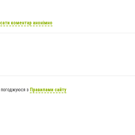
сати коментар анонімно
я погоджуюся з
Правилами сайту