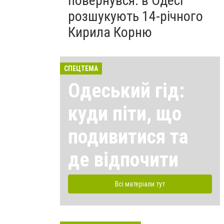
повернувся: в Одесі
розшукують 14-річного
Кирила Корню
СПЕЦТЕМА
Одеський гід:
куди піти, що
подивитися та
де відпочити
Всі матеріали тут