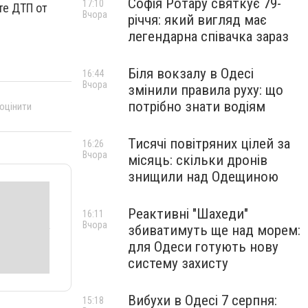
Софія Ротару святкує 79-
17:10
те ДТП от
Вчора
річчя: який вигляд має
легендарна співачка зараз
Біля вокзалу в Одесі
16:44
Вчора
змінили правила руху: що
потрібно знати водіям
 оцінити
Тисячі повітряних цілей за
16:26
Вчора
місяць: скільки дронів
знищили над Одещиною
Реактивні "Шахеди"
16:11
Вчора
збиватимуть ще над морем:
для Одеси готують нову
систему захисту
Вибухи в Одесі 7 серпня:
15:18