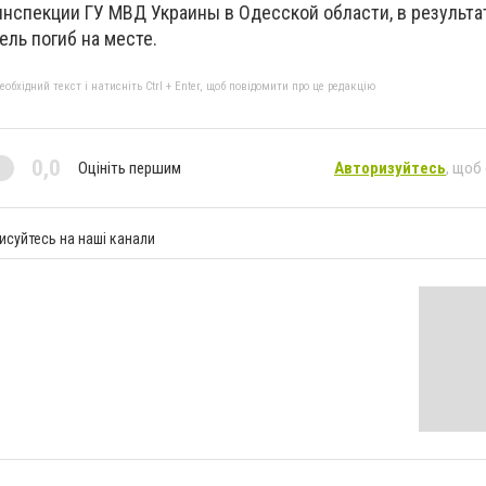
инспекции ГУ МВД Украины в Одесской области, в результа
ль погиб на месте.
бхідний текст і натисніть Ctrl + Enter, щоб повідомити про це редакцію
0,0
Оцініть першим
Авторизуйтесь
, щоб
исуйтесь на наші канали