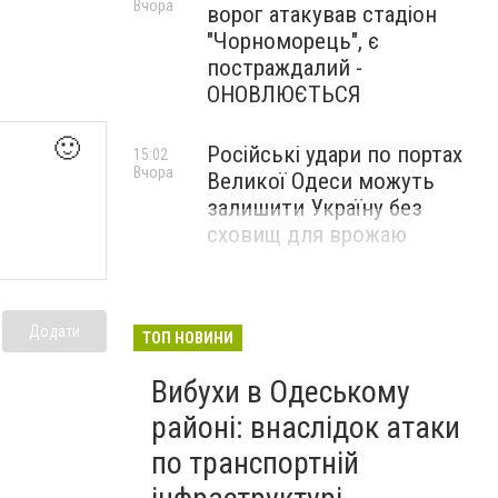
Вчора
ворог атакував стадіон
"Чорноморець", є
постраждалий -
ОНОВЛЮЄТЬСЯ
🙂
Російські удари по портах
15:02
Вчора
Великої Одеси можуть
залишити Україну без
сховищ для врожаю
Додати
ТОП НОВИНИ
Вибухи в Одеському
районі: внаслідок атаки
по транспортній