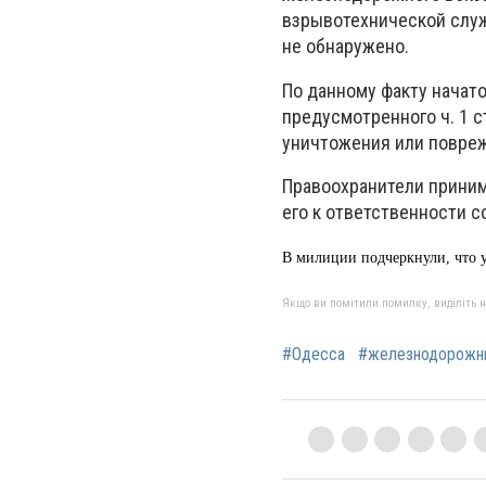
взрывотехнической
служ
не обнаружено.
По данному факту начат
предусмотренного ч. 1 с
уничтожения или повреж
Правоохранители прини
его к ответственности 
В милиции подчеркнули, что 
Якщо ви помітили помилку, виділіть нео
#Одесса
#железнодорожн