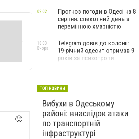
Прогноз погоди в Одесі на 8
08:02
серпня: спекотний день з
перемінною хмарністю
Telegram довів до колонії:
18:03
Вчора
19-річний одесит отримав 9
років за психотропи
ТОП НОВИНИ
Вибухи в Одеському
районі: внаслідок атаки
🙂
по транспортній
інфраструктурі