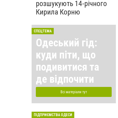
розшукують 14-річного
Кирила Корню
СПЕЦТЕМА
Одеський гід:
куди піти, що
подивитися та
де відпочити
Всі матеріали тут
ПІДПРИЄМСТВА ОДЕСИ