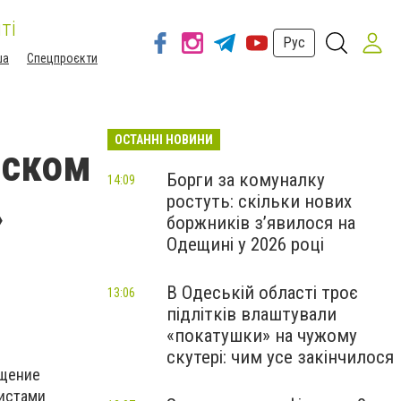
ті
Рус
ша
Спецпроєкти
ОСТАННІ НОВИНИ
сском
Борги за комуналку
14:09
ростуть: скільки нових
»
боржників з’явилося на
Одещині у 2026 році
В Одеській області троє
13:06
підлітків влаштували
«покатушки» на чужому
скутері: чим усе закінчилося
ещение
истами