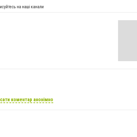
исуйтесь на наші канали
сати коментар анонімно