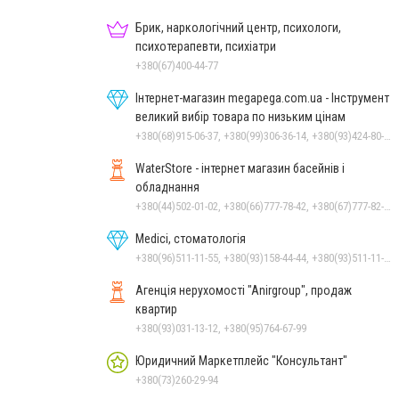
Брик, наркологічний центр, психологи,
психотерапевти, психіатри
+380(67)400-44-77
Інтернет-магазин megapega.com.ua - Інструмент
великий вибір товара по низьким цінам
+380(68)915-06-37, +380(99)306-36-14, +380(93)424-80-19
WaterStore - інтернет магазин басейнів і
обладнання
+380(44)502-01-02, +380(66)777-78-42, +380(67)777-82-19, +380(67)890-80-80, +380(73)890-80-80, +380(44)502-01-03
Medici, стоматологія
+380(96)511-11-55, +380(93)158-44-44, +380(93)511-11-55
Агенція нерухомості "Anirgroup", продаж
квартир
+380(93)031-13-12, +380(95)764-67-99
Юридичний Маркетплейс "Консультант"
+380(73)260-29-94