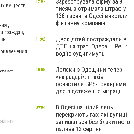
Зареєструвала фірму за 8
12:07
тых веществ
тисяч, а отримала штраф у
136 тисяч: в Одесі викрили
фіктивну компанію
ния
,
и граждан,
Двоє дітей постраждали в
ны .
11:02
ДТП на трасі Одеса — Рені:
привлечения
водіїв судитимуть
Лелеки з Одещини тепер
10:05
сти
лет.
«на радарі»: птахів
оснастили GPS-трекерами
для відстеження міграції
В Одесі на цілий день
09:04
перекриють газ: які вулиці
залишаться без блакитного
 оцінити
палива 12 серпня