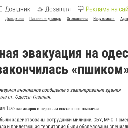
Довідник
Дозвілля
Реклама на сай
Довідкова
Питання-відповідь
Оголошення
Нерухомість
Афі
ная эвакуация на оде
закончилась «пшиком
оверили анонимное сообщение о
заминировании
здания
ла ст. Одесс
а-
Главная.
ия 1
480
пассажиров и персонала вокзального комплекса.
были задействованы сотрудники милиции, СБУ, МЧС. Пом
ала и прилегающая территория были обследованы специал