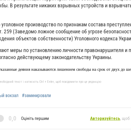
бы. В результате никаких взрывных устройств и взрывча
о уголовное производство по признакам состава преступле
т. 259 (Заведомо ложное сообщение об угрозе безопасност
дения объектов собственности) Уголовного кодекса Украи
мают меры по установлению личности правонарушителя и 
согласно действующему законодательству Украины.
указанные деяния наказываются лишением свободы на срок от двух до
ше
бхідний текст і натисніть Ctrl + Enter, щоб повідомити про це редакцію
ый вокзал
#заминировали
0,0
Оцініть першим
Авторизуйтесь
, щоб