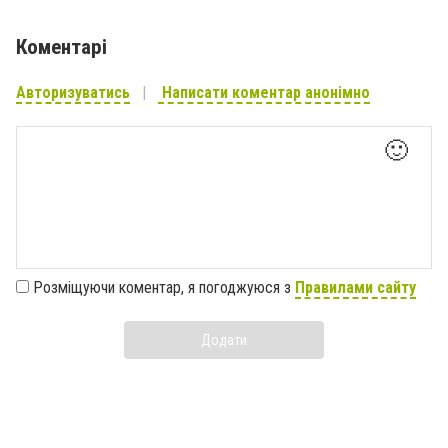
Коментарі
Авторизуватись
Написати коментар анонімно
🙂
Розміщуючи коментар, я погоджуюся з
Правилами сайту
Додати