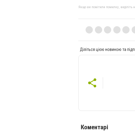
Якщо ви помітили помилку, виділіть нео
Діліться цією новиною та підп
Коментарі