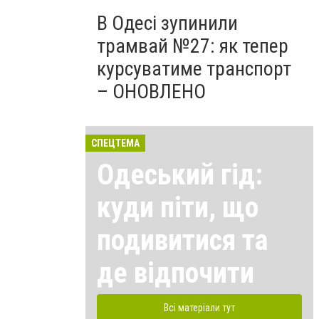
В Одесі зупинили
трамвай №27: як тепер
курсуватиме транспорт
– ОНОВЛЕНО
СПЕЦТЕМА
Одеський гід:
куди піти, що
подивитися та
де відпочити
Всі матеріали тут