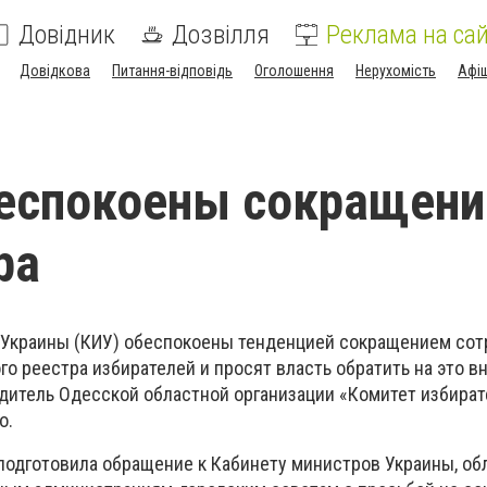
Довідник
Дозвілля
Реклама на сай
Довідкова
Питання-відповідь
Оголошення
Нерухомість
Афі
беспокоены сокращен
ра
 Украины (КИУ) обеспокоены тенденцией сокращением со
о реестра избирателей и просят власть обратить на это в
дитель Одесской областной организации «Комитет избира
о.
 подготовила обращение к Кабинету министров Украины, об