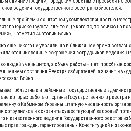
ым администрациям, городским советам с просьбой не со
ганов ведения Государственного реестра избирателей.
тдельные проблемы со штатной укомплектованностью Реест
ватало юрисконсульта, где-то еще кого-то, то сейчас на по
ния», - отметил Анатолий Бойко.
ока еще никого не уволили, но в ближайшее время согласн
жидаются численные сокращения сотрудников ведения ГР
тво людей уменьшится, а объем работы – нет, подобные с
удшением состояния Реестра избирателей, а значит и ух
ассказал Бойко.
изывает областные и районные государственные администр
таве которых работают органы Государственного реестра и
овленную Кабмином Украины штатную численность органов 
ия сотрудников и сохранить существующий кадровый поте
о и качественного ведения Государственного реестра изб
ых прав граждан, гарантированных Конституцией и законо