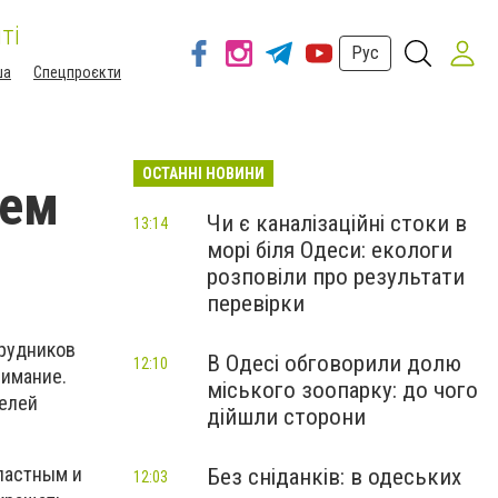
ті
Рус
ша
Спецпроєкти
ОСТАННІ НОВИНИ
ием
Чи є каналізаційні стоки в
13:14
морі біля Одеси: екологи
розповіли про результати
перевірки
трудников
В Одесі обговорили долю
12:10
нимание.
міського зоопарку: до чого
телей
дійшли сторони
ластным и
Без сніданків: в одеських
12:03