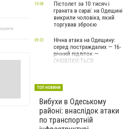
Пістолет за 10 тисяч і
10:08
граната в сараї: на Одещині
викрили чоловіка, який
торгував зброєю
 оцінити
Нічна атака на Одещину:
09:23
серед постраждалих — 16-
річний підліток —
ОНОВЛЮЄТЬСЯ
ТОП НОВИНИ
Вибухи в Одеському
районі: внаслідок атаки
по транспортній