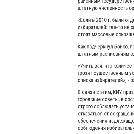
районным Государственн
штатную численность ор
«Если в 2010 г. были о
избирателей: где-то не х
стоят массовые сокраще
Как подчеркнул Бойко, п
штатным расписаниям о
«Учитывая, что количес
грозят существенным ух
списка избирателей», - р
В связи с этим, КИУ пр
городские советы, в сос
строго соблюдать устан
отказаться от сокращен
обеспечения надлежащег
соблюдения избирательн