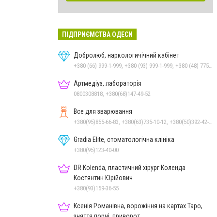
ПІДПРИЄМСТВА ОДЕСИ
Добролюб, наркологичічний кабінет
+380 (66) 999-1-999, +380 (93) 999-1-999, +380 (48) 775-88-99, +380 (97) 999-1-999
Артмедіуз, лабораторія
0800308818, +380(68)147-49-52
Все для зварювання
+380(95)855-66-83, +380(63)735-10-12, +380(50)392-42-94
Gradia Elite, стоматологічна клініка
+380(95)123-40-00
DR.Kolenda, пластичний хірург Коленда
Костянтин Юрійович
+380(93)159-36-55
Ксенія Романівна, ворожіння на картах Таро,
зняття порчі, приворот