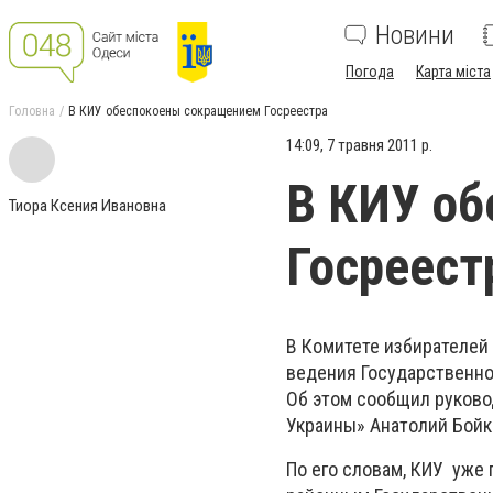
Новини
Погода
Карта міста
Головна
В КИУ обеспокоены сокращением Госреестра
14:09, 7 травня 2011 р.
В КИУ о
Тиора Ксения Ивановна
Госреест
В Комитете избирателей
ведения Государственног
Об этом сообщил руково
Украины» Анатолий Бойк
По его словам, КИУ уже