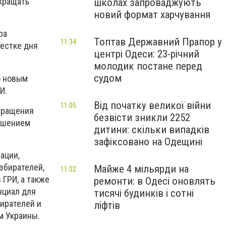
кращать
школах запроваджують
новий формат харчування
ра
Топтав Державний Прапор у
11:34
вестке дня
центрі Одеси: 23-річний
молодик постане перед
судом
о новым
И.
Від початку великої війни
11:05
окращения
безвісти зникли 2252
удшением
дитини: скільки випадків
зафіксовано на Одещині
ации,
збирателей,
Майже 4 мільярди на
11:02
ГРИ, а также
ремонти: в Одесі оновлять
нциал для
тисячі будинків і сотні
ирателей и
ліфтів
м Украины.