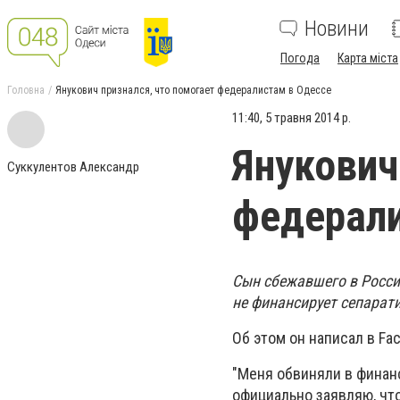
Новини
Погода
Карта міста
Головна
Янукович признался, что помогает федералистам в Одессе
11:40, 5 травня 2014 р.
Янукович
Суккулентов Александр
федерали
Сын сбежавшего в Росси
не финансирует сепарат
Об этом он написал в Fa
"Меня обвиняли в финанс
официально заявляю, чт