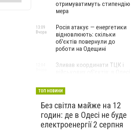
отримуватимуть стипендію
мера
Росія атакує — енергетики
13:09
Вчора
відновлюють: скільки
об'єктів повернули до
роботи на Одещині
Зливав координати ТЦК і
12:04
Вчора
військових об'єктів: в Одесі
затримали агента кремля
ТОП НОВИНИ
Без світла майже на 12
годин: де в Одесі не буде
електроенергії 2 серпня