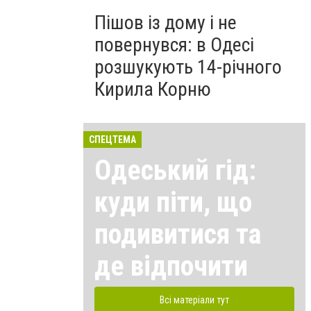
Пішов із дому і не
повернувся: в Одесі
розшукують 14-річного
Кирила Корню
СПЕЦТЕМА
Одеський гід:
куди піти, що
подивитися та
де відпочити
Всі матеріали тут