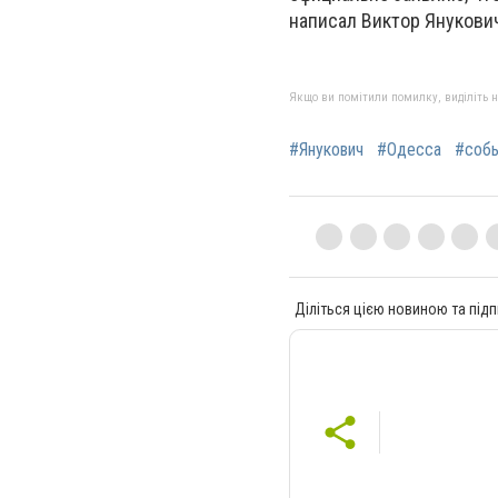
написал Виктор Янукови
Якщо ви помітили помилку, виділіть нео
#Янукович
#Одесса
#собы
Діліться цією новиною та підп