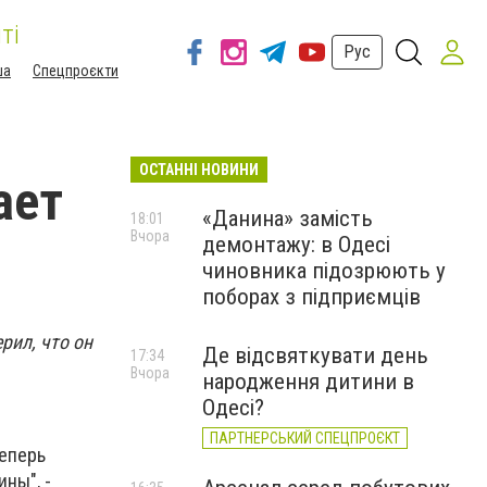
ті
Рус
ша
Спецпроєкти
ОСТАННІ НОВИНИ
ает
«Данина» замість
18:01
Вчора
демонтажу: в Одесі
чиновника підозрюють у
поборах з підприємців
рил, что он
Де відсвяткувати день
17:34
Вчора
народження дитини в
Одесі?
ПАРТНЕРСЬКИЙ СПЕЦПРОЄКТ
теперь
ны", -