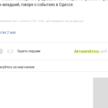
ч-младший, говоря о событиях в Одессе.
бхідний текст і натисніть Ctrl + Enter, щоб повідомити про це редакцію
тия 2 мая
0,0
Оцініть першим
Авторизуйтесь
, щоб
исуйтесь на наші канали