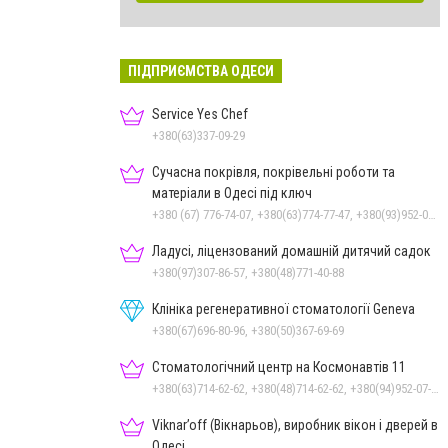
ПІДПРИЄМСТВА ОДЕСИ
Service Yes Chef
+380(63)337-09-29
Сучасна покрівля, покрівельні роботи та
матеріали в Одесі під ключ
+380 (67) 776-74-07, +380(63)774-77-47, +380(93)952-02-91
Ладусі, ліцензований домашній дитячий садок
+380(97)307-86-57, +380(48)771-40-88
Клініка регенеративної стоматології Geneva
+380(67)696-80-96, +380(50)367-69-69
Стоматологічний центр на Космонавтів 11
+380(63)714-62-62, +380(48)714-62-62, +380(94)952-07-77, +380(48)795-77-77
Viknar’off (Вікнарьов), виробник вікон і дверей в
Одесі