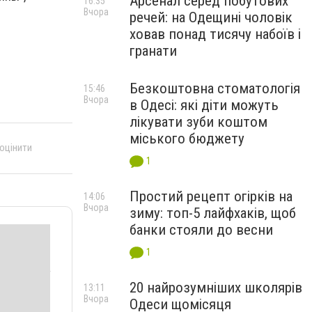
Арсенал серед побутових
16:35
Вчора
речей: на Одещині чоловік
ховав понад тисячу набоїв і
гранати
Безкоштовна стоматологія
15:46
Вчора
в Одесі: які діти можуть
лікувати зуби коштом
міського бюджету
 оцінити
1
Простий рецепт огірків на
14:06
Вчора
зиму: топ-5 лайфхаків, щоб
банки стояли до весни
1
20 найрозумніших школярів
13:11
Вчора
Одеси щомісяця