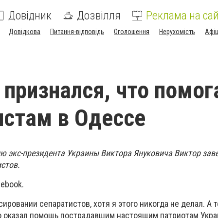
Довідник
Дозвілля
Реклама на сай
Довідкова
Питання-відповідь
Оголошення
Нерухомість
Афі
 признался, что помог
стам в Одессе
ю экс-президента Украины Виктора Януковича Виктор заве
истов.
cebook.
ировании сепаратистов, хотя я этого никогда не делал. А 
о оказал помощь пострадавшим настоящим патриотам Украи