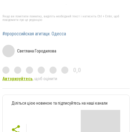
Якщо ви помітили помилку, виділіть необхідний текст і натисніть Ctrl + Enter, щоб
повідомити про це редакцію
#пророссийская агитаци. Одесса
Светлана Городилова
0,0
Авторизуйтесь
, щоб оцінити
Діліться цією новиною та підписуйтесь на наші канали