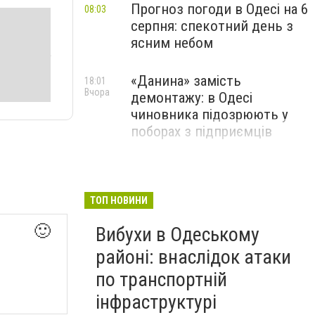
Прогноз погоди в Одесі на 6
08:03
серпня: спекотний день з
ясним небом
«Данина» замість
18:01
Вчора
демонтажу: в Одесі
чиновника підозрюють у
поборах з підприємців
ТОП НОВИНИ
🙂
Вибухи в Одеському
районі: внаслідок атаки
по транспортній
інфраструктурі