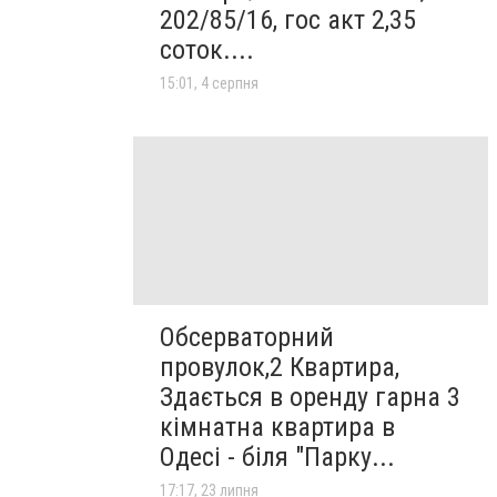
202/85/16, гос акт 2,35
соток....
15:01, 4 серпня
Обсерваторний
провулок,2 Квартира,
Здається в оренду гарна 3
кімнатна квартира в
Одесі - біля "Парку...
17:17, 23 липня