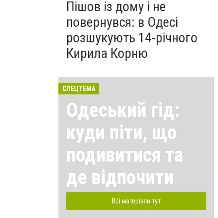
Пішов із дому і не
повернувся: в Одесі
розшукують 14-річного
Кирила Корню
СПЕЦТЕМА
Одеський гід:
куди піти, що
подивитися та
де відпочити
Всі матеріали тут