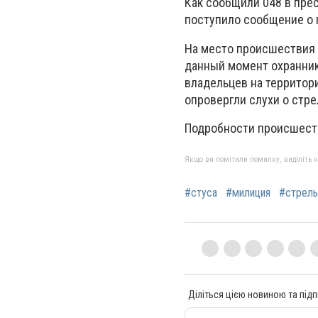
Как сообщили 048 в пре
поступило сообщение о 
На место происшествия 
данный момент охранник
владельцев на территор
опровергли слухи о стр
Подробности происшест
Якщо ви помітили помилку, виділіть нео
#стуса
#милиция
#стрель
Діліться цією новиною та підп