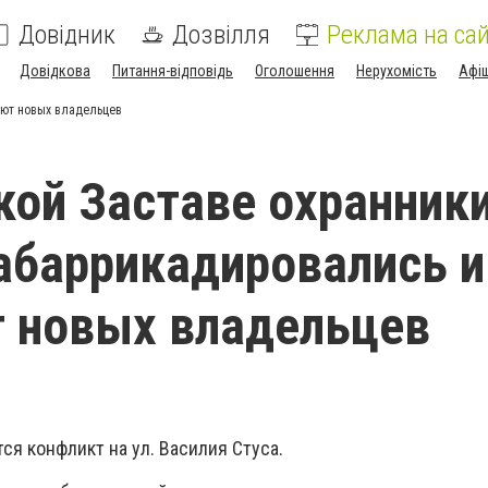
Довідник
Дозвілля
Реклама на сай
Довідкова
Питання-відповідь
Оголошення
Нерухомість
Афі
ают новых владельцев
кой Заставе охранник
баррикадировались и
 новых владельцев
я конфликт на ул. Василия Стуса.