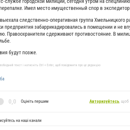
сс-службе городской милиции, сегодня утром на спецлинию
перепалке. Имел место имущественный спор в экспедитор
выехала следственно-оперативная группа Хмельницкого ра
и предприятия забаррикадировались в помещении и не вп
ию. Правоохранители сдерживают противостояние. В мили
ельбе.
вия будут позже.
бхідний текст і натисніть Ctrl + Enter, щоб повідомити про це редакцію
ба
0,0
Оцініть першим
Авторизуйтесь
, щоб
исуйтесь на наші канали