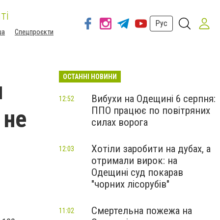
ті
Рус
ша
Спецпроєкти
ОСТАННІ НОВИНИ
и
Вибухи на Одещині 6 серпня:
12:52
ППО працює по повітряних
 не
силах ворога
Хотіли заробити на дубах, а
12:03
отримали вирок: на
Одещині суд покарав
"чорних лісорубів"
Смертельна пожежа на
11:02