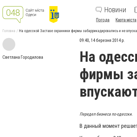
Новини
Погода
Карта міста
Головна
На одесской Заставе охранники фирмы забаррикадировались и не впуск
09:40, 14 березня 2014 р.
На одесс
Светлана Городилова
фирмы за
впускают
Передел бизнеса по-одесски.
В данный момент решаетс