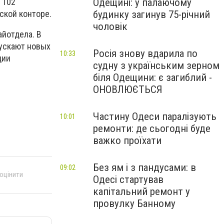
Одещині: у палаючому
 102
будинку загинув 75-річний
ской конторе.
чоловік
йотдела. В
ускают новых
Росія знову вдарила по
10:33
ции
судну з українським зерном
біля Одещини: є загиблий -
ОНОВЛЮЄТЬСЯ
Частину Одеси паралізують
10:01
ремонти: де сьогодні буде
важко проїхати
Без ям і з пандусами: в
09:02
 оцінити
Одесі стартував
капітальний ремонт у
провулку Банному