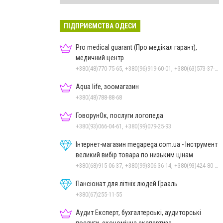
ПІДПРИЄМСТВА ОДЕСИ
Pro medical guarant (Про медікал гарант),
медичний центр
+380(48)770-75-65, +380(96)919-60-01, +380(63)573-37-33
Aqua life, зоомагазин
+380(48)788-88-68
ГоворунОк, послуги логопеда
+380(93)066-04-61, +380(99)079-25-93
Інтернет-магазин megapega.com.ua - Інструмент
великий вибір товара по низьким цінам
+380(68)915-06-37, +380(99)306-36-14, +380(93)424-80-19
Пансіонат для літніх людей Грааль
+380(67)255-11-55
Аудит Експерт, бухгалтерські, аудиторські
послуги, економічна експертиза