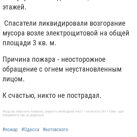
этажей.
Спасатели ликвидировали возгорание
мусора возле электрощитовой на общей
площади 3 кв. м.
Причина пожара - неосторожное
обращение с огнем неустановленным
лицом.
К счастью, никто не пострадал.
Якщо ви помітили помилку, виділіть необхідний текст і натисніть Ctrl + Enter, щоб
повідомити про це редакцію
#пожар
#Одесса
#котовского