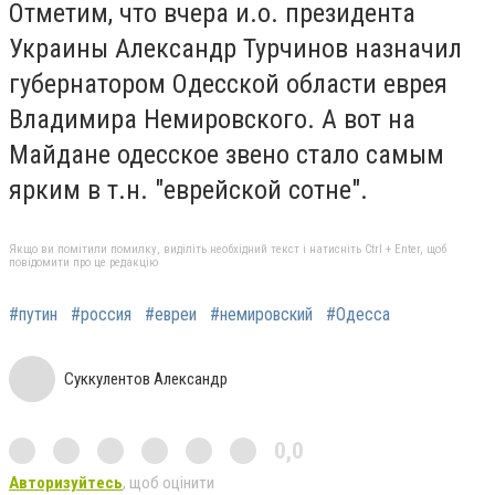
Отметим, что вчера и.о. президента
Украины Александр Турчинов назначил
губернатором Одесской области еврея
Владимира Немировского. А вот на
Майдане одесское звено стало самым
ярким в т.н. "еврейской сотне".
Якщо ви помітили помилку, виділіть необхідний текст і натисніть Ctrl + Enter, щоб
повідомити про це редакцію
#путин
#россия
#евреи
#немировский
#Одесса
Суккулентов Александр
0,0
Авторизуйтесь
, щоб оцінити