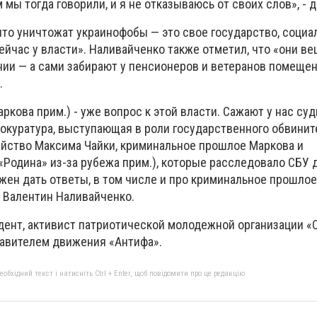
м мы тогда говорили, и я не отказываюсь от своих слов»,
- 
 что уничтожат украинофобы — это свое государство, соци
сейчас у власти».
Наливайченко также отметил, что
«
о
ни ве
нии — а сами забирают у пенсионеров и ветеранов помещен
.
ркова прим.) - уже вопрос к этой власти. Сажают у нас суд
рокуратура, выступающая в роли государственного обвинит
бийство Максима Чайки, криминальное прошлое Маркова и
«Родина» из-за рубежа прим.), которые расследовало СБУ
жен дать ответы, в том числе и про криминальное прошлое
л Валентин Наливайченко.
дент, активист патриотической молодежной организации «
ставителем движения «Антифа».
бхідний текст і натисніть Ctrl + Enter, щоб повідомити про це редакцію