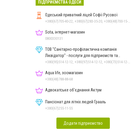
ПІДПРИЄМСТВА ОДЕСИ
Одеський приватний ліцей Софії Русової
+380(67)705-40-22, +380(67)283-35-20, +380(48)700-15-78, +380(94)952-45-78
Sota, інтернет-магазин
0800330131
ТОВ "Санітарно-профілактична компанія
Ліквідатор" - послуги для підприємств та
населення
+380(95)514-12-12, +380(97)514-12-12, +380(73)514-12-12
Aqua life, зоомагазин
+380(48)788-88-68
Адвокатське об'єднання Актум
Пансіонат для літніх людей Грааль
+380(67)255-11-55
Додати підприємство