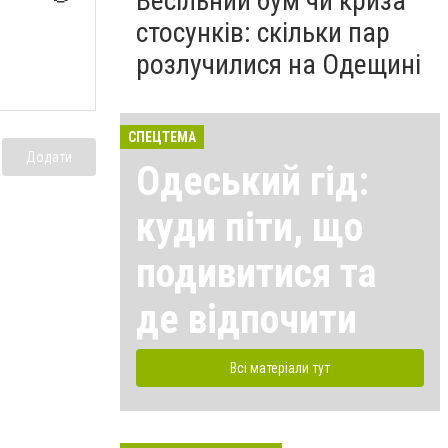
Весільний бум чи криза
стосунків: скільки пар
розлучилися на Одещині
СПЕЦТЕМА
Додати
Одеський гід:
куди піти, що
подивитися та
де відпочити
Всі матеріали тут