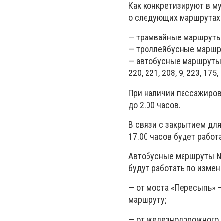
Как конкретизируют в м
о следующих маршрутах
— трамвайные маршруты: №№ 
— троллейбусные маршруты:
— автобусные маршруты №№ 
220, 221, 208, 9, 223, 175,
При наличии пассажиров
до 2.00 часов.
В связи с закрытием дл
17.00 часов будет работа
Автобусные маршруты №№ 
будут работать по измен
— от моста «Пересыпь» —
маршруту;
— от железнодорожного в