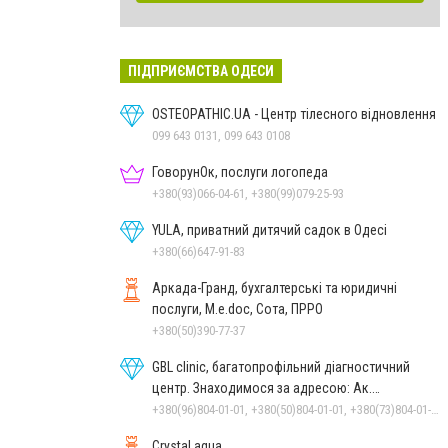
ПІДПРИЄМСТВА ОДЕСИ
OSTEOPATHIC.UA - Центр тілесного відновлення
099 643 0131, 099 643 0108
ГоворунОк, послуги логопеда
+380(93)066-04-61, +380(99)079-25-93
YULA, приватний дитячий садок в Одесі
+380(66)647-91-83
Аркада-Гранд, бухгалтерські та юридичні
послуги, M.e.doc, Сота, ПРРО
+380(50)390-77-37
GBL clinic, багатопрофільний діагностичний
центр. Знаходимося за адресою: Ак.
Заболотного, 26
+380(96)804-01-01, +380(50)804-01-01, +380(73)804-01-01
Crystal aqua