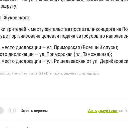
аршруту;
. Жуковского.
ки зрителей к месту жительства после гала-концерта на П
будет организована целевая подача автобусов по направле
 место дислокации — ул. Приморская (Военный спуск);
сто дислокации — ул. Приморская (пл. Таможенная);
 место дислокации — ул. Ришельевская от ул. Дерибасовск
бхідний текст і натисніть Ctrl + Enter, щоб повідомити про це редакцію
0,0
Оцініть першим
Авторизуйтесь
, щоб