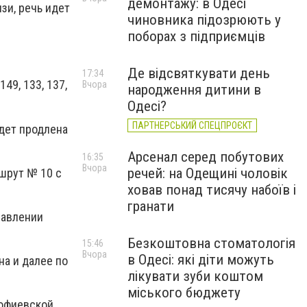
демонтажу: в Одесі
зи, речь идет
чиновника підозрюють у
поборах з підприємців
Де відсвяткувати день
17:34
149, 133, 137,
Вчора
народження дитини в
Одесі?
ПАРТНЕРСЬКИЙ СПЕЦПРОЄКТ
дет продлена
Арсенал серед побутових
16:35
Вчора
речей: на Одещині чоловік
шрут № 10 с
ховав понад тисячу набоїв і
гранати
равлении
Безкоштовна стоматологія
15:46
Вчора
в Одесі: які діти можуть
на и далее по
лікувати зуби коштом
міського бюджету
офиевской,