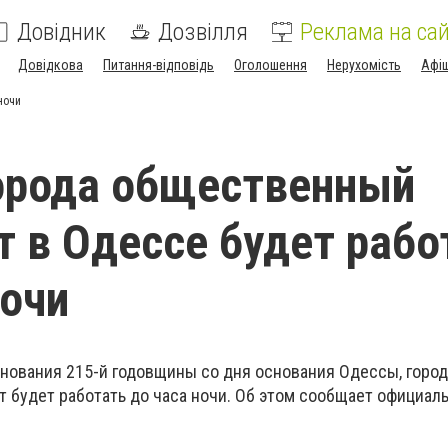
Довідник
Дозвілля
Реклама на сай
Довідкова
Питання-відповідь
Оголошення
Нерухомість
Афі
ночи
орода общественный
т в Одессе будет рабо
ночи
зднования 215-й годовщины со дня основания Одессы, горо
 будет работать до часа ночи. Об этом сообщает официал