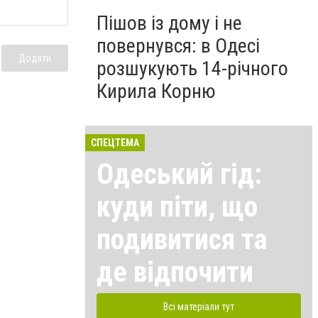
Пішов із дому і не
повернувся: в Одесі
Додати
розшукують 14-річного
Кирила Корню
СПЕЦТЕМА
Одеський гід:
куди піти, що
подивитися та
де відпочити
Всі матеріали тут