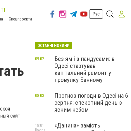
ті
Рус
ша
Спецпроєкти
ОСТАННІ НОВИНИ
Без ям і з пандусами: в
09:02
Одесі стартував
тать
капітальний ремонт у
провулку Банному
Прогноз погоди в Одесі на 6
08:03
серпня: спекотний день з
дской
ясним небом
ьный сайт
«Данина» замість
18:01
Вчора