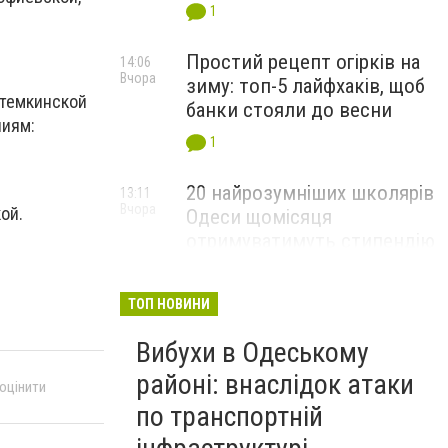
1
Простий рецепт огірків на
14:06
Вчора
зиму: топ-5 лайфхаків, щоб
отемкинской
банки стояли до весни
ниям:
1
20 найрозумніших школярів
13:11
Вчора
ой.
Одеси щомісяця
отримуватимуть стипендію
мера
ТОП НОВИНИ
Вибухи в Одеському
районі: внаслідок атаки
 оцінити
по транспортній