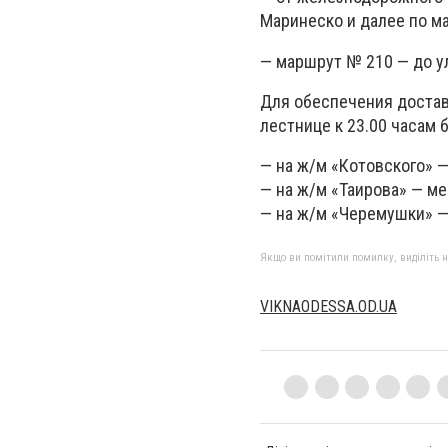
Маринеско и далее по м
— маршрут № 210 — до ул
Для обеспечения достав
лестнице к 23.00 часам 
— на ж/м «Котовского» —
— на ж/м «Таирова» — ме
— на ж/м «Черемушки» —
Якщо ви помітили помилку, виділіть нео
VIKNAODESSA.OD.UA