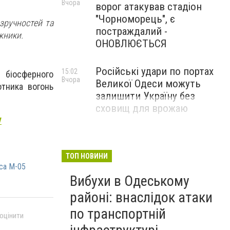
Вчора
ворог атакував стадіон
"Чорноморець", є
зручностей та
постраждалий -
жники.
ОНОВЛЮЄТЬСЯ
Російські удари по портах
15:02
 біосферного
Вчора
Великої Одеси можуть
отника вогонь
залишити Україну без
сховищ для врожаю
у
ТОП НОВИНИ
са М-05
Вибухи в Одеському
районі: внаслідок атаки
по транспортній
 оцінити