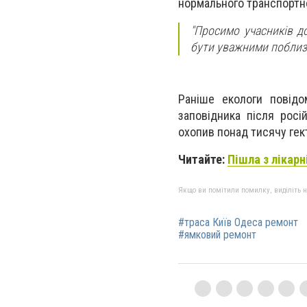
нормального транспортн
"Просимо учасників д
бути уважними поблизу
Раніше екологи повід
заповідника після росі
охопив понад тисячу гект
Читайте:
Пішла з лікарн
Якщо ви помітили помилку, виділіть нео
#траса Київ Одеса ремонт
#ямковий ремонт