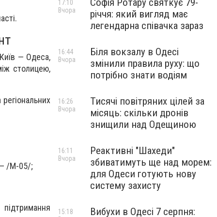
Софія Ротару святкує 79-
17:10
Вчора
річчя: який вигляд має
асті.
легендарна співачка зараз
нт
Біля вокзалу в Одесі
16:44
Київ — Одеса,
Вчора
змінили правила руху: що
між столицею,
потрібно знати водіям
 регіональних
Тисячі повітряних цілей за
16:26
Вчора
місяць: скільки дронів
знищили над Одещиною
Реактивні "Шахеди"
16:11
Вчора
збиватимуть ще над морем:
— /М-05/;
для Одеси готують нову
систему захисту
 підтримання
Вибухи в Одесі 7 серпня:
15:18