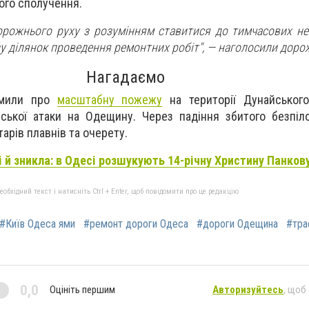
ого сполучення.
орожнього руху з розумінням ставитися до тимчасових не
 ділянок проведення ремонтних робіт", — наголосили доро
Нагадаємо
омили про
масштабну пожежу
на території Дунайського
йської атаки на Одещину. Через падіння збитого безпіл
арів плавнів та очерету.
і й зникла: в Одесі розшукують 14-річну Христину Панков
бхідний текст і натисніть Ctrl + Enter, щоб повідомити про це редакцію
#Київ Одеса ями
#ремонт дороги Одеса
#дороги Одещина
#тра
0,0
Оцініть першим
Авторизуйтесь
, щоб