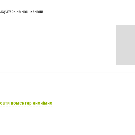
исуйтесь на наші канали
сати коментар анонімно