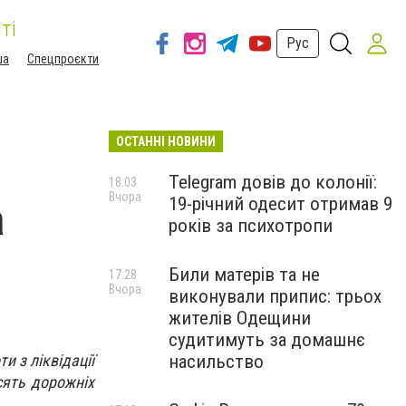
ті
Рус
ша
Спецпроєкти
ОСТАННІ НОВИНИ
Telegram довів до колонії:
18:03
Вчора
19-річний одесит отримав 9
а
років за психотропи
Били матерів та не
17:28
Вчора
виконували припис: трьох
жителів Одещини
судитимуть за домашнє
 з ліквідації
насильство
сять дорожніх