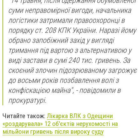
"14 травня, після одержання обумовленої
суми неправомірної вигоди, начальника
логістики затримали правоохоронці в
порядку ст. 208 КПК України. Наразі йому
обрано запобіжний захід у вигляді
тримання під вартою з альтернативою у
виді застави в сумі 240 тис. гривень. За
скоєний злочин підозрюваному загрожує
до восьми років позбавлення волі з
конфіскацією майна", - повідомили в
прокуратурі.
Читайте також:
Лікарка ВЛК з Одещини
«роздарувала» 12 об'єктів нерухомості на
мільйони гривень після вироку суду