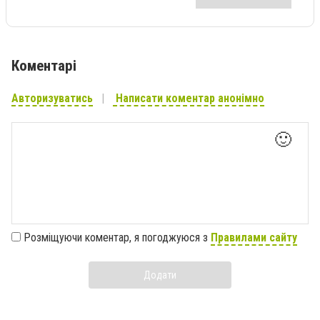
Коментарі
Авторизуватись
Написати коментар анонімно
🙂
Розміщуючи коментар, я погоджуюся з
Правилами сайту
Додати