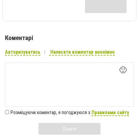
Коментарі
Авторизуватись
Написати коментар анонімно
🙂
Розміщуючи коментар, я погоджуюся з
Правилами сайту
Додати